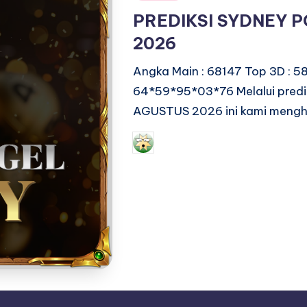
in
PREDIKSI SYDNEY 
2026
Angka Main : 68147 Top 3D : 5
64*59*95*03*76 Melalui pred
AGUSTUS 2026 ini kami meng
Agustus 7, 20
Carl Long
Posted
by