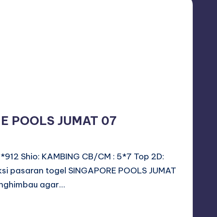
RE POOLS JUMAT 07
4*912 Shio: KAMBING CB/CM : 5*7 Top 2D:
iksi pasaran togel SINGAPORE POOLS JUMAT
enghimbau agar…
26