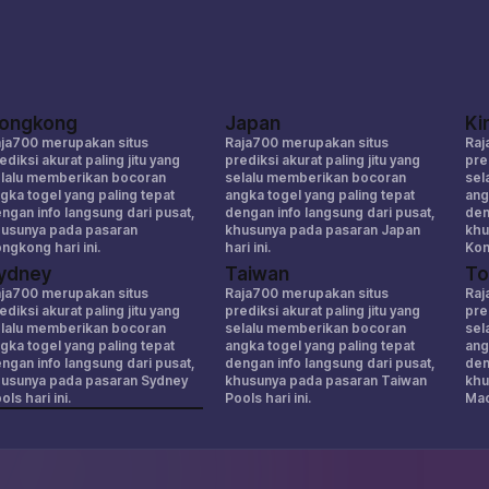
ongkong
Japan
Ki
ja700 merupakan situs
Raja700 merupakan situs
Raj
ediksi akurat paling jitu yang
prediksi akurat paling jitu yang
pre
lalu memberikan bocoran
selalu memberikan bocoran
sel
gka togel yang paling tepat
angka togel yang paling tepat
ang
ngan info langsung dari pusat,
dengan info langsung dari pusat,
den
usunya pada pasaran
khusunya pada pasaran Japan
khu
ngkong hari ini.
hari ini.
Kon
ydney
Taiwan
To
ja700 merupakan situs
Raja700 merupakan situs
Raj
ediksi akurat paling jitu yang
prediksi akurat paling jitu yang
pre
lalu memberikan bocoran
selalu memberikan bocoran
sel
gka togel yang paling tepat
angka togel yang paling tepat
ang
ngan info langsung dari pusat,
dengan info langsung dari pusat,
den
usunya pada pasaran Sydney
khusunya pada pasaran Taiwan
khu
ols hari ini.
Pools hari ini.
Mac