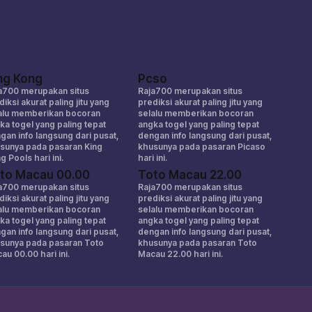
ng Kong
Pcso
a700 merupakan situs
Raja700 merupakan situs
diksi akurat paling jitu yang
prediksi akurat paling jitu yang
alu memberikan bocoran
selalu memberikan bocoran
ka togel yang paling tepat
angka togel yang paling tepat
gan info langsung dari pusat,
dengan info langsung dari pusat,
sunya pada pasaran King
khusunya pada pasaran Picaso
g Pools hari ini.
hari ini.
to Macau 00.00
Toto Macau 22.00
a700 merupakan situs
Raja700 merupakan situs
diksi akurat paling jitu yang
prediksi akurat paling jitu yang
alu memberikan bocoran
selalu memberikan bocoran
ka togel yang paling tepat
angka togel yang paling tepat
gan info langsung dari pusat,
dengan info langsung dari pusat,
sunya pada pasaran Toto
khusunya pada pasaran Toto
au 00.00 hari ini.
Macau 22.00 hari ini.