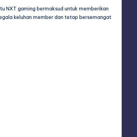
yaitu NXT gaming bermaksud untuk memberikan
segala keluhan member dan tetap bersemangat