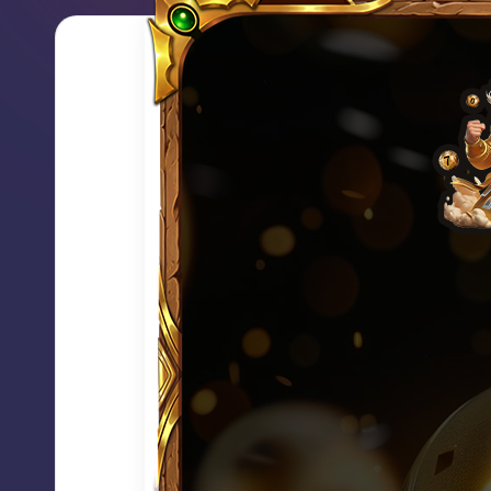
it
dari
beberapa
u
pasaran
s
paling
favorit
P
di
r
Indonesia.
e
d
i
k
s
i