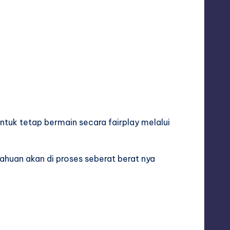
tuk tetap bermain secara fairplay melalui
tahuan akan di proses seberat berat nya