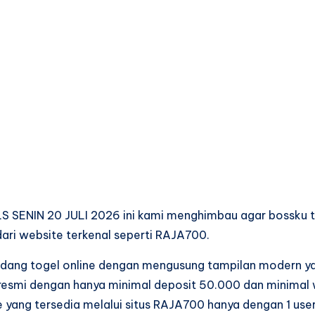
S SENIN 20 JULI 2026 ini kami menghimbau agar bossku ti
dari website terkenal seperti RAJA700.
dang togel online dengan mengusung tampilan modern ya
er resmi dengan hanya minimal deposit 50.000 dan minima
e yang tersedia melalui situs RAJA700 hanya dengan 1 use