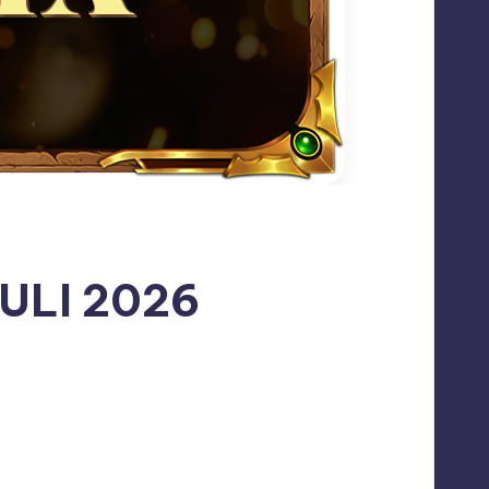
ULI 2026