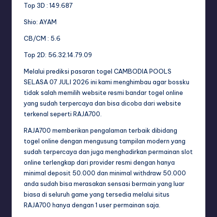
P
Top 3D : 149.687
a
Shio: AYAM
li
CB/CM : 5.6
n
Top 2D: 56.32.14.79.09
g
Melalui prediksi pasaran togel CAMBODIA POOLS
SELASA 07 JULI 2026 ini kami menghimbau agar bossku
Ji
tidak salah memilih website resmi bandar togel online
t
yang sudah terpercaya dan bisa dicoba dari website
terkenal seperti RAJA700.
u
RAJA700 memberikan pengalaman terbaik dibidang
T
togel online dengan mengusung tampilan modern yang
e
sudah terpercaya dan juga menghadirkan permainan slot
online terlengkap dari provider resmi dengan hanya
r
minimal deposit 50.000 dan minimal withdraw 50.000
p
anda sudah bisa merasakan sensasi bermain yang luar
biasa di seluruh game yang tersedia melalui situs
e
RAJA700 hanya dengan 1 user permainan saja.
r