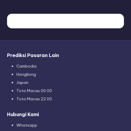
Prediksi Pasaran Lain
Cambodia
Hongkong
Japan
Toto Macau 00.00
Toto Macau 22.00
Hubungi Kami
Whatsapp