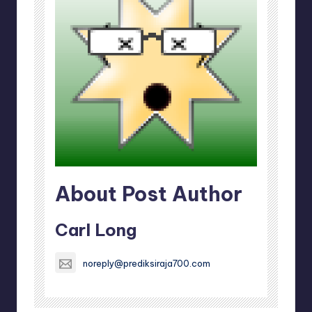
About Post Author
Carl Long
noreply@prediksiraja700.com