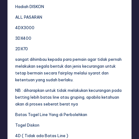
Hadiah DISKON
ALL PASARAN
4DX3000
3DX400
2DX70
sangat dihimbau kepada para pemain agar tidak pernah
melakukan segala bentuk dan jenis kecurangan untuk
tetap bermain secara fairplay melalui syarat dan
ketentuan yang sudah berlaku.
NB : diharapkan untuk tidak melakukan kecurangan pada
betting lebih batas line atau gruping, apabila ketahuan
akan di proses seberat berat nya
Batas Togel Line Yang di Perbolehkan
Togel Diskon
4D ( Tidak ada Batas Line )