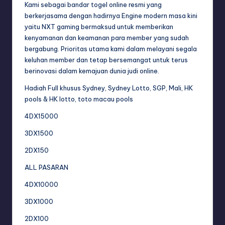
Kami sebagai bandar togel online resmi yang
c
berkerjasama dengan hadirnya Engine modern masa kini
yaitu NXT gaming bermaksud untuk memberikan
a
kenyamanan dan keamanan para member yang sudah
y
bergabung. Prioritas utama kami dalam melayani segala
keluhan member dan tetap bersemangat untuk terus
a
berinovasi dalam kemajuan dunia judi online.
H
Hadiah Full khusus Sydney, Sydney Lotto, SGP, Mali, HK
a
pools & HK lotto, toto macau pools
ri
4DX15000
I
3DX1500
n
2DX150
i
ALL PASARAN
4DX10000
3DX1000
2DX100