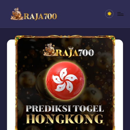
Skip
to
R
Situs
content
prediksi
A
angka
J
togel
yang
A
paling
7
jitu
0
di
hari
0
ini
-
dengan
kerjasama
S
resmi
it
dari
beberapa
u
pasaran