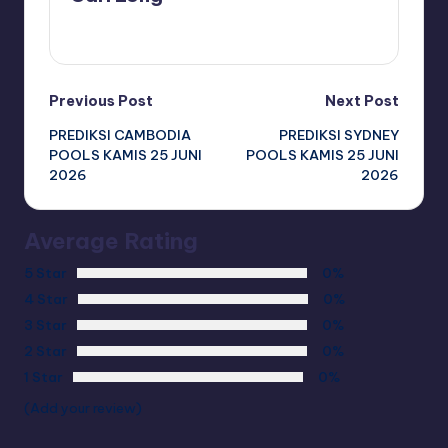
View All Posts
Post
Previous Post
Next Post
PREDIKSI CAMBODIA
PREDIKSI SYDNEY
navigation
POOLS KAMIS 25 JUNI
POOLS KAMIS 25 JUNI
2026
2026
Average Rating
5 Star
0%
4 Star
0%
3 Star
0%
2 Star
0%
1 Star
0%
(Add your review)