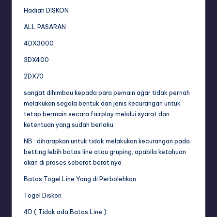
Hadiah DISKON
ALL PASARAN
4DX3000
3DX400
2DX70
sangat dihimbau kepada para pemain agar tidak pernah
melakukan segala bentuk dan jenis kecurangan untuk
tetap bermain secara fairplay melalui syarat dan
ketentuan yang sudah berlaku.
NB : diharapkan untuk tidak melakukan kecurangan pada
betting lebih batas line atau gruping, apabila ketahuan
akan di proses seberat berat nya
Batas Togel Line Yang di Perbolehkan
Togel Diskon
4D ( Tidak ada Batas Line )