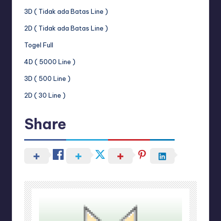
3D ( Tidak ada Batas Line )
2D ( Tidak ada Batas Line )
Togel Full
4D ( 5000 Line )
3D ( 500 Line )
2D ( 30 Line )
Share