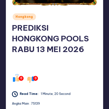
s
paling
favorit
P
di
r
Posted
Hongkong
Indonesia.
in
e
PREDIKSI
d
HONGKONG POOLS
i
RABU 13 MEI 2026
k
s
Carl Long
Mei 13, 2026
Posted
i
by
T
0
0
o
g
Read Time:
1 Minute, 20 Second
e
l
Angka Main : 75139