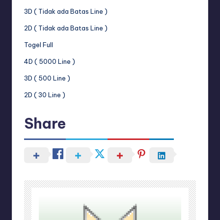
3D ( Tidak ada Batas Line )
2D ( Tidak ada Batas Line )
Togel Full
4D ( 5000 Line )
3D ( 500 Line )
2D ( 30 Line )
Share