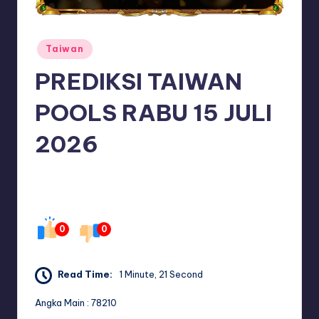
s
paling
favorit
P
di
r
Posted
Taiwan
Indonesia.
in
e
PREDIKSI TAIWAN
d
POOLS RABU 15 JULI
i
2026
k
s
Carl Long
Juli 15, 2026
Posted
i
by
T
0
0
o
g
Read Time:
1 Minute, 21 Second
e
l
Angka Main : 78210