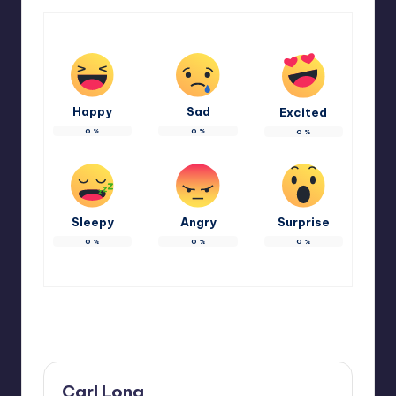
Happy
Sad
Excited
0
%
0
%
0
%
Sleepy
Angry
Surprise
0
%
0
%
0
%
Last updated on Juli 15, 2026
Carl Long