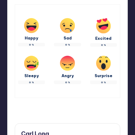
Happy
Sad
Excited
0
%
0
%
0
%
Sleepy
Angry
Surprise
0
%
0
%
0
%
Last updated on Juli 25, 2026
Carl Long