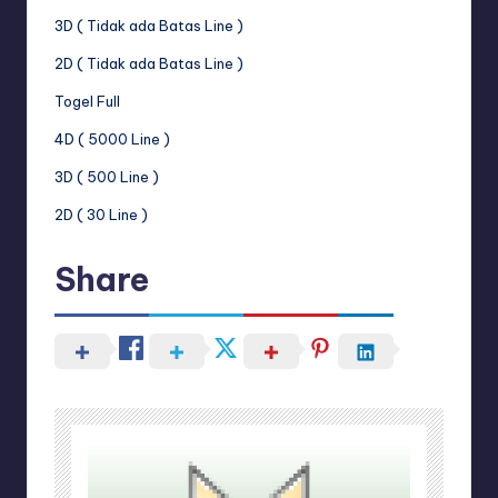
3D ( Tidak ada Batas Line )
2D ( Tidak ada Batas Line )
Togel Full
4D ( 5000 Line )
3D ( 500 Line )
2D ( 30 Line )
Share