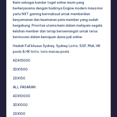
Kami sebagai bandar togel online resmi yang
c
berkerjasama dengan hadirnya Engine modern masa kini
yaitu NXT gaming bermaksud untuk memberikan
a
kenyamanan dan keamanan para member yang sudah
y
bergabung. Prioritas utama kami dalam melayani segala
keluhan member dan tetap bersemangat untuk terus
a
berinovasi dalam kemajuan dunia judi online.
H
Hadiah Full khusus Sydney, Sydney Lotto, SGP, Mali, HK
a
pools & HK lotto, toto macau pools
ri
4DX15000
I
3DX1500
n
2DX150
i
ALL PASARAN
4DX10000
3DX1000
2DX100