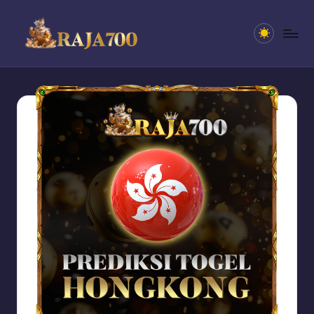
Skip
to
R
Situs
content
prediksi
A
angka
J
togel
yang
A
paling
7
jitu
0
di
hari
0
ini
-
dengan
kerjasama
S
resmi
it
dari
beberapa
u
pasaran