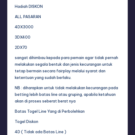
Hadiah DISKON
ALL PASARAN
4DX3000
3DX400
2DX70
sangat dihimbau kepada para pemain agar tidak pernah
melakukan segala bentuk dan jenis kecurangan untuk
tetap bermain secara fairplay melalui syarat dan
ketentuan yang sudah berlaku.
NB : diharapkan untuk tidak melakukan kecurangan pada
betting lebih batas line atau gruping, apabila ketahuan
akan di proses seberat berat nya
Batas Togel Line Yang di Perbolehkan
Togel Diskon
4D ( Tidak ada Batas Line )