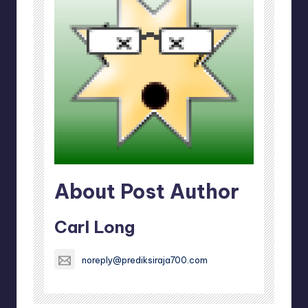
About Post Author
Carl Long
noreply@prediksiraja700.com