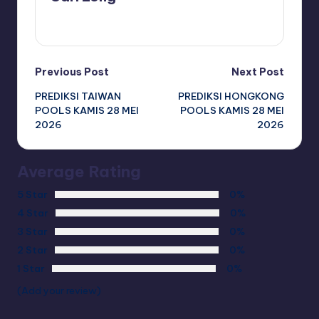
View All Posts
Post
Previous Post
Next Post
PREDIKSI TAIWAN
PREDIKSI HONGKONG
navigation
POOLS KAMIS 28 MEI
POOLS KAMIS 28 MEI
2026
2026
Average Rating
5 Star
0%
4 Star
0%
3 Star
0%
2 Star
0%
1 Star
0%
(Add your review)