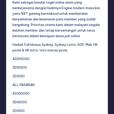
Kami sebagai bandar togel online resmi yang
c
berkerjasama dengan hadirnya Engine modern masa kini
yaitu NXT gaming bermaksud untuk memberikan
a
kenyamanan dan keamanan para member yang sudah
y
bergabung. Prioritas utama kami dalam melayani segala
keluhan member dan tetap bersemangat untuk terus
a
berinovasi dalam kemajuan dunia judi online.
H
Hadiah Full khusus Sydney, Sydney Lotto, SGP, Mali, HK
a
pools & HK lotto, toto macau pools
ri
4DX15000
I
3DX1500
n
2DX150
i
ALL PASARAN
4DX10000
3DX1000
2DX100