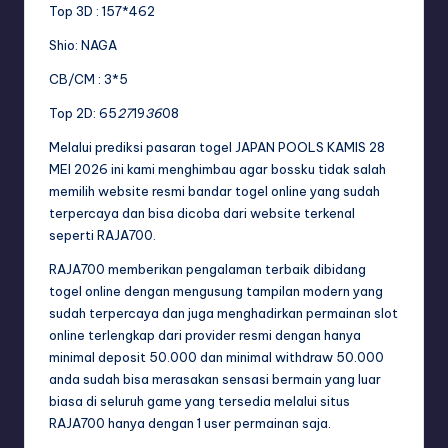
P
Top 3D : 157*462
a
Shio: NAGA
li
CB/CM : 3*5
n
Top 2D: 65
27
19
36
08
g
Melalui prediksi pasaran togel JAPAN POOLS KAMIS 28
MEI 2026 ini kami menghimbau agar bossku tidak salah
Ji
memilih website resmi bandar togel online yang sudah
t
terpercaya dan bisa dicoba dari website terkenal
seperti RAJA700.
u
RAJA700 memberikan pengalaman terbaik dibidang
T
togel online dengan mengusung tampilan modern yang
e
sudah terpercaya dan juga menghadirkan permainan slot
online terlengkap dari provider resmi dengan hanya
r
minimal deposit 50.000 dan minimal withdraw 50.000
p
anda sudah bisa merasakan sensasi bermain yang luar
biasa di seluruh game yang tersedia melalui situs
e
RAJA700 hanya dengan 1 user permainan saja.
r