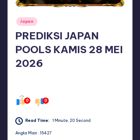
s
paling
favorit
P
di
r
Posted
Japan
Indonesia.
in
e
PREDIKSI JAPAN
d
POOLS KAMIS 28 MEI
i
2026
k
s
Carl Long
Mei 28, 2026
Posted
i
by
T
0
0
o
g
Read Time:
1 Minute, 20 Second
e
l
Angka Main : 15427