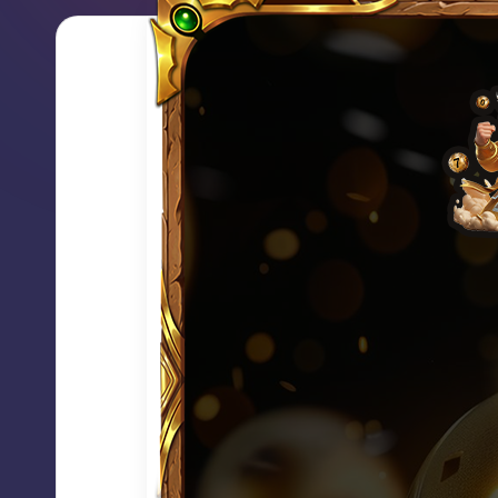
it
dari
beberapa
u
pasaran
s
paling
favorit
P
di
r
Indonesia.
e
d
i
k
s
i