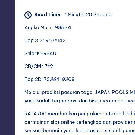
y
Read Time:
1 Minute, 20 Second
a
Angka Main : 98534
H
Top 3D : 957*143
a
Shio: KERBAU
ri
CB/CM : 7*2
I
Top 2D: 72
86
41
93
08
n
Melalui prediksi pasaran togel JAPAN POOLS MI
i
yang sudah terpercaya dan bisa dicoba dari we
RAJA700 memberikan pengalaman terbaik dibi
permainan slot online terlengkap dari provid
sensasi bermain yang luar biasa di seluruh gam