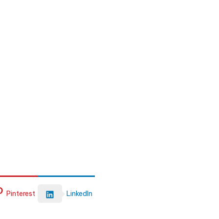
Pinterest
LinkedIn