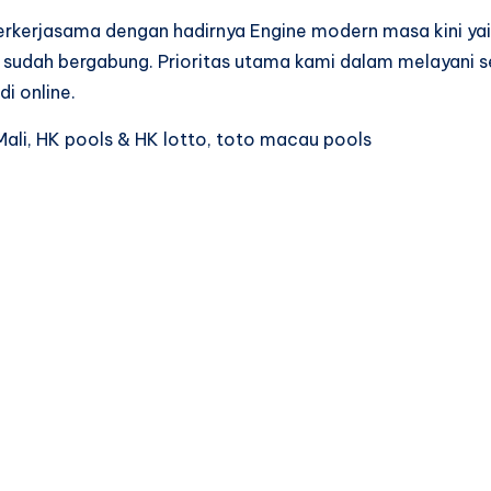
 berkerjasama dengan hadirnya Engine modern masa kini 
udah bergabung. Prioritas utama kami dalam melayani 
i online.
Mali, HK pools & HK lotto, toto macau pools