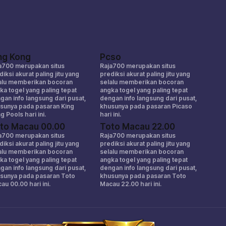
ng Kong
Pcso
a700 merupakan situs
Raja700 merupakan situs
diksi akurat paling jitu yang
prediksi akurat paling jitu yang
alu memberikan bocoran
selalu memberikan bocoran
ka togel yang paling tepat
angka togel yang paling tepat
gan info langsung dari pusat,
dengan info langsung dari pusat,
sunya pada pasaran King
khusunya pada pasaran Picaso
g Pools hari ini.
hari ini.
to Macau 00.00
Toto Macau 22.00
a700 merupakan situs
Raja700 merupakan situs
diksi akurat paling jitu yang
prediksi akurat paling jitu yang
alu memberikan bocoran
selalu memberikan bocoran
ka togel yang paling tepat
angka togel yang paling tepat
gan info langsung dari pusat,
dengan info langsung dari pusat,
sunya pada pasaran Toto
khusunya pada pasaran Toto
au 00.00 hari ini.
Macau 22.00 hari ini.