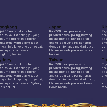
ongkong
Japan
Ki
ja700 merupakan situs
Raja700 merupakan situs
Raj
ediksi akurat paling jitu yang
prediksi akurat paling jitu yang
pre
lalu memberikan bocoran
selalu memberikan bocoran
sel
gka togel yang paling tepat
angka togel yang paling tepat
ang
ngan info langsung dari pusat,
dengan info langsung dari pusat,
den
usunya pada pasaran
khusunya pada pasaran Japan
khu
ngkong hari ini.
hari ini.
Kon
ydney
Taiwan
To
ja700 merupakan situs
Raja700 merupakan situs
Raj
ediksi akurat paling jitu yang
prediksi akurat paling jitu yang
pre
lalu memberikan bocoran
selalu memberikan bocoran
sel
gka togel yang paling tepat
angka togel yang paling tepat
ang
ngan info langsung dari pusat,
dengan info langsung dari pusat,
den
usunya pada pasaran Sydney
khusunya pada pasaran Taiwan
khu
ols hari ini.
Pools hari ini.
Mac