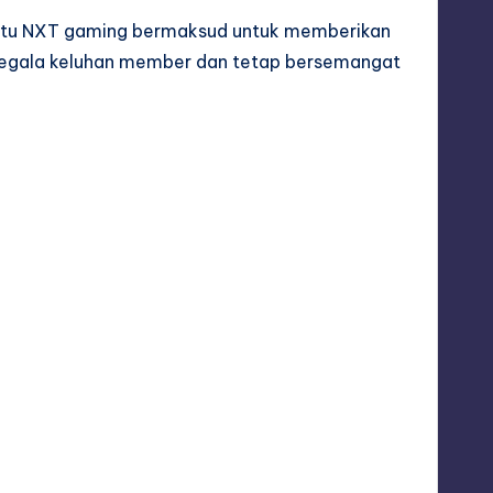
yaitu NXT gaming bermaksud untuk memberikan
segala keluhan member dan tetap bersemangat