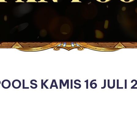
POOLS KAMIS 16 JULI 