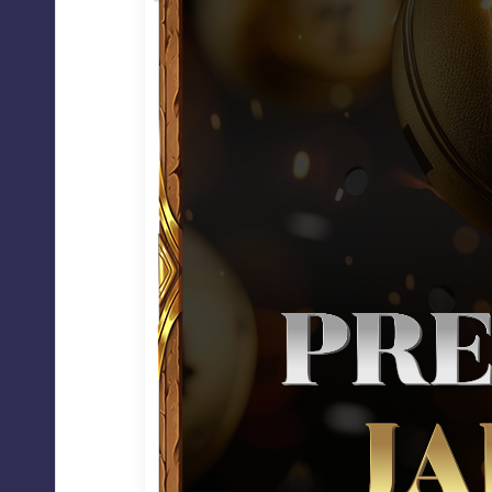
T
o
g
e
l
P
a
li
n
g