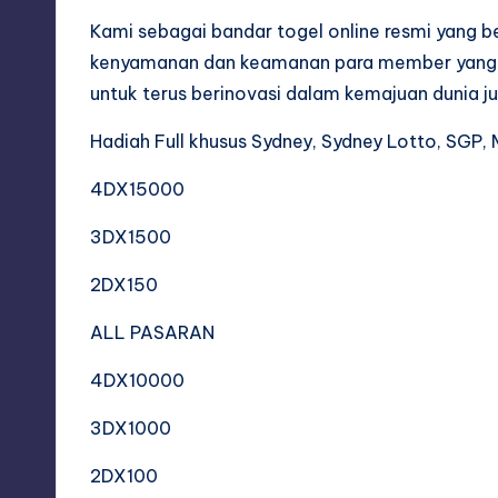
Kami sebagai bandar togel online resmi yang
kenyamanan dan keamanan para member yang s
untuk terus berinovasi dalam kemajuan dunia jud
Hadiah Full khusus Sydney, Sydney Lotto, SGP, 
4DX15000
3DX1500
2DX150
ALL PASARAN
4DX10000
3DX1000
2DX100