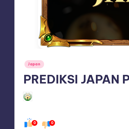
J
it
u
T
e
r
Posted
Japan
in
p
PREDIKSI JAPAN 
e
r
Juli 16, 2026
Carl Long
Posted
by
c
a
0
0