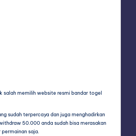
 salah memilih website resmi bandar togel
ng sudah terpercaya dan juga menghadirkan
l withdraw 50.000 anda sudah bisa merasakan
r permainan saja.