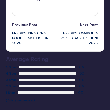
View All Posts
Post
Previous Post
Next Post
PREDIKSI KINGKONG
PREDIKSI CAMBODIA
navigation
POOLS SABTU 13 JUNI
POOLS SABTU 13 JUNI
2026
2026
Average Rating
5 Star
0%
4 Star
0%
3 Star
0%
2 Star
0%
1 Star
0%
(Add your review)