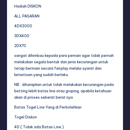
Hadiah DISKON
ALL PASARAN
4DX3000
3DX400
2DX70
sangat dihimbau kepada para pemain agar tidak pernah
melakukan segala bentuk dan jenis kecurangan untuk
tetap bermain secara fairplay melalui syarat dan
ketentuan yang sudah berlaku.
NB : diharapkan untuk tidak melakukan kecurangan pada
betting lebih batas line atau gruping, apabila ketahuan
akan di proses seberat berat nya
Batas Togel Line Yang di Perbolehkan
Togel Diskon
4D ( Tidak ada Batas Line )