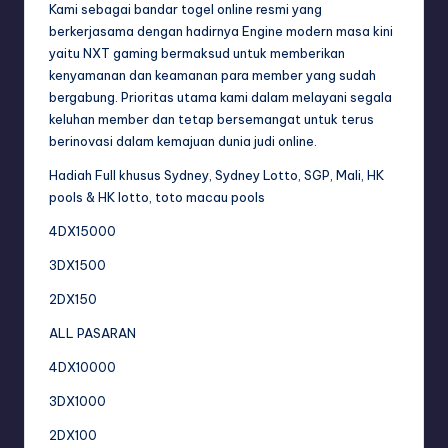
Kami sebagai bandar togel online resmi yang
c
berkerjasama dengan hadirnya Engine modern masa kini
yaitu NXT gaming bermaksud untuk memberikan
a
kenyamanan dan keamanan para member yang sudah
y
bergabung. Prioritas utama kami dalam melayani segala
keluhan member dan tetap bersemangat untuk terus
a
berinovasi dalam kemajuan dunia judi online.
H
Hadiah Full khusus Sydney, Sydney Lotto, SGP, Mali, HK
a
pools & HK lotto, toto macau pools
ri
4DX15000
I
3DX1500
n
2DX150
i
ALL PASARAN
4DX10000
3DX1000
2DX100