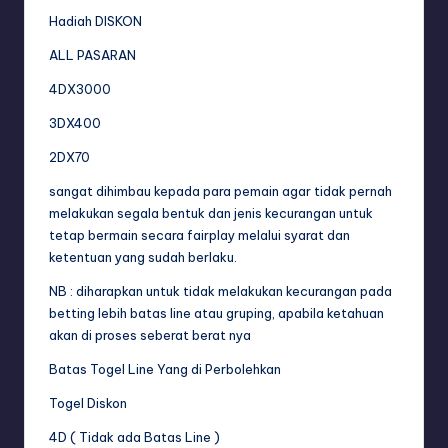
Hadiah DISKON
ALL PASARAN
4DX3000
3DX400
2DX70
sangat dihimbau kepada para pemain agar tidak pernah
melakukan segala bentuk dan jenis kecurangan untuk
tetap bermain secara fairplay melalui syarat dan
ketentuan yang sudah berlaku.
NB : diharapkan untuk tidak melakukan kecurangan pada
betting lebih batas line atau gruping, apabila ketahuan
akan di proses seberat berat nya
Batas Togel Line Yang di Perbolehkan
Togel Diskon
4D ( Tidak ada Batas Line )