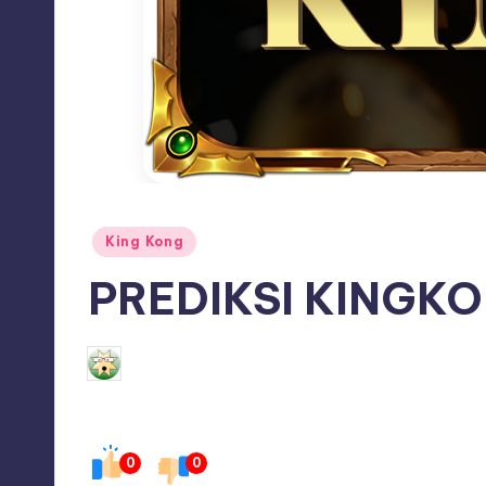
J
it
u
T
e
r
Posted
King Kong
in
p
PREDIKSI KINGKO
e
r
Juli 5, 2026
Carl Long
Posted
by
c
a
0
0