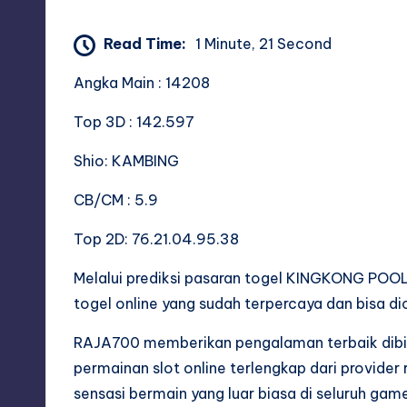
y
Read Time:
1 Minute, 21 Second
a
Angka Main : 14208
H
Top 3D : 142.597
a
Shio: KAMBING
ri
CB/CM : 5.9
I
Top 2D: 76.21.04.95.38
n
Melalui prediksi pasaran togel KINGKONG POOL
i
togel online yang sudah terpercaya dan bisa d
RAJA700 memberikan pengalaman terbaik dibi
permainan slot online terlengkap dari provid
sensasi bermain yang luar biasa di seluruh gam