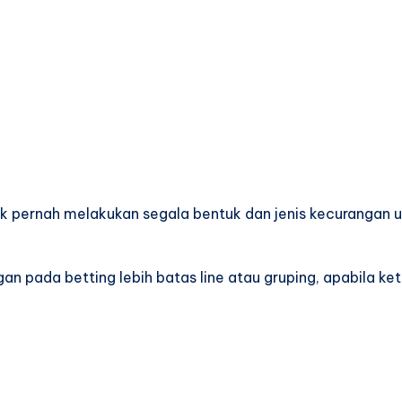
 pernah melakukan segala bentuk dan jenis kecurangan un
an pada betting lebih batas line atau gruping, apabila ke