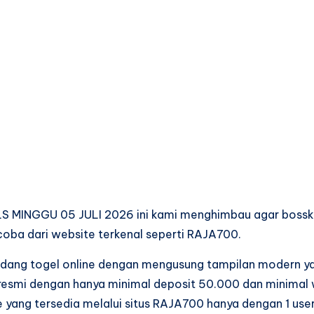
S MINGGU 05 JULI 2026 ini kami menghimbau agar bossku
icoba dari website terkenal seperti RAJA700.
dang togel online dengan mengusung tampilan modern ya
er resmi dengan hanya minimal deposit 50.000 dan minima
e yang tersedia melalui situs RAJA700 hanya dengan 1 use