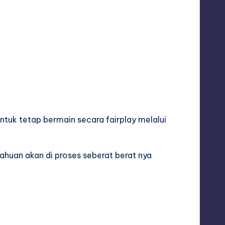
tuk tetap bermain secara fairplay melalui
tahuan akan di proses seberat berat nya