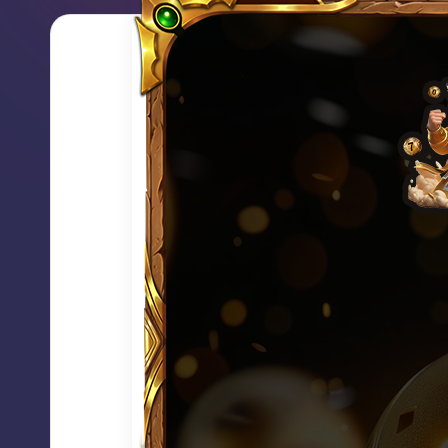
it
dari
beberapa
u
pasaran
s
paling
favorit
P
di
r
Indonesia.
e
d
i
k
s
i