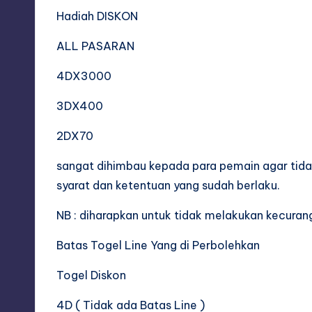
Hadiah DISKON
ALL PASARAN
4DX3000
3DX400
2DX70
sangat dihimbau kepada para pemain agar tidak
syarat dan ketentuan yang sudah berlaku.
NB : diharapkan untuk tidak melakukan kecurang
Batas Togel Line Yang di Perbolehkan
Togel Diskon
4D ( Tidak ada Batas Line )