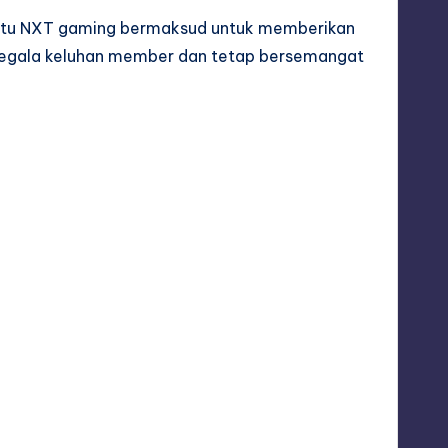
yaitu NXT gaming bermaksud untuk memberikan
segala keluhan member dan tetap bersemangat