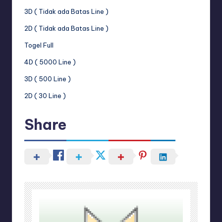
3D ( Tidak ada Batas Line )
2D ( Tidak ada Batas Line )
Togel Full
4D ( 5000 Line )
3D ( 500 Line )
2D ( 30 Line )
Share