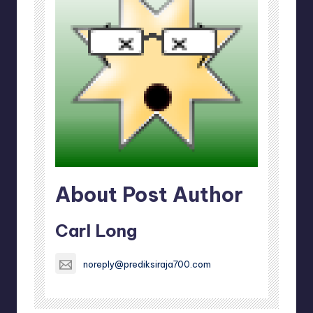
About Post Author
Carl Long
noreply@prediksiraja700.com