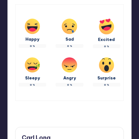
Happy
Sad
Excited
0
%
0
%
0
%
Sleepy
Angry
Surprise
0
%
0
%
0
%
Last updated on Juni 2, 2026
Carl Long