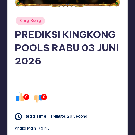
s
paling
favorit
P
di
r
Posted
King Kong
Indonesia.
in
e
PREDIKSI KINGKONG
d
POOLS RABU 03 JUNI
i
2026
k
s
Carl Long
Juni 3, 2026
Posted
i
by
T
0
0
o
g
Read Time:
1 Minute, 20 Second
e
l
Angka Main : 75143