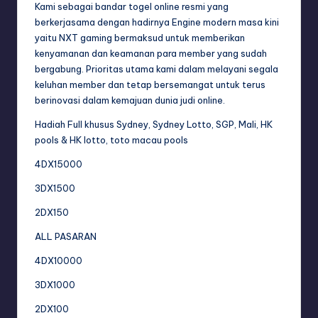
Kami sebagai bandar togel online resmi yang
c
berkerjasama dengan hadirnya Engine modern masa kini
yaitu NXT gaming bermaksud untuk memberikan
a
kenyamanan dan keamanan para member yang sudah
y
bergabung. Prioritas utama kami dalam melayani segala
keluhan member dan tetap bersemangat untuk terus
a
berinovasi dalam kemajuan dunia judi online.
H
Hadiah Full khusus Sydney, Sydney Lotto, SGP, Mali, HK
a
pools & HK lotto, toto macau pools
ri
4DX15000
I
3DX1500
n
2DX150
i
ALL PASARAN
4DX10000
3DX1000
2DX100