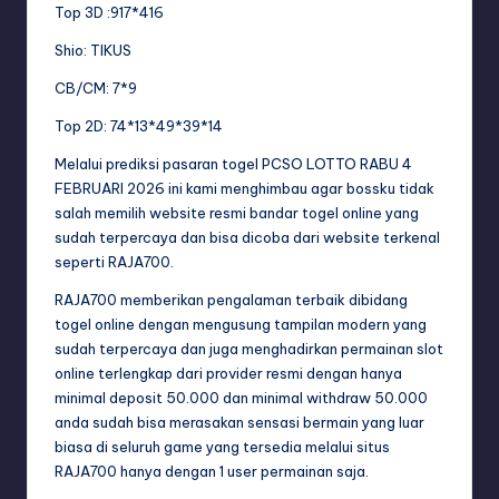
P
Top 3D :917*416
a
Shio: TIKUS
li
CB/CM: 7*9
n
Top 2D: 74*13*49*39*14
g
Melalui prediksi pasaran togel PCSO LOTTO RABU 4
FEBRUARI 2026 ini kami menghimbau agar bossku tidak
Ji
salah memilih website resmi bandar togel online yang
t
sudah terpercaya dan bisa dicoba dari website terkenal
seperti RAJA700.
u
RAJA700 memberikan pengalaman terbaik dibidang
T
togel online dengan mengusung tampilan modern yang
e
sudah terpercaya dan juga menghadirkan permainan slot
online terlengkap dari provider resmi dengan hanya
r
minimal deposit 50.000 dan minimal withdraw 50.000
p
anda sudah bisa merasakan sensasi bermain yang luar
biasa di seluruh game yang tersedia melalui situs
e
RAJA700 hanya dengan 1 user permainan saja.
r