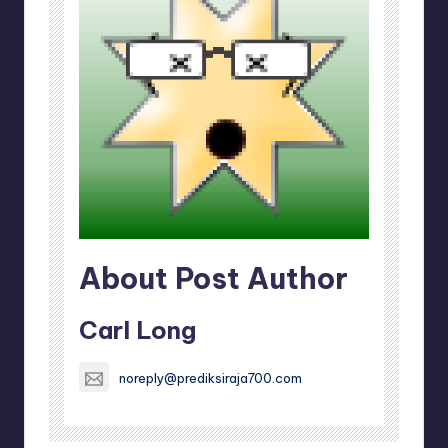
About Post Author
Carl Long
noreply@prediksiraja700.com