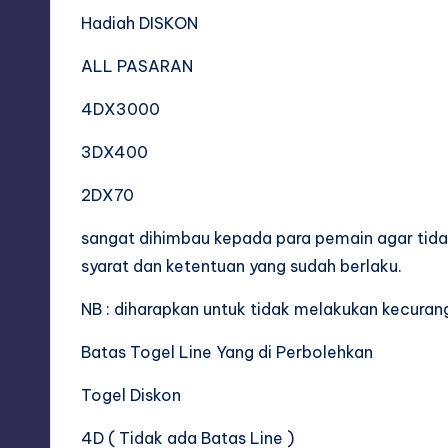
Hadiah DISKON
ALL PASARAN
4DX3000
3DX400
2DX70
sangat dihimbau kepada para pemain agar tidak
syarat dan ketentuan yang sudah berlaku.
NB : diharapkan untuk tidak melakukan kecurang
Batas Togel Line Yang di Perbolehkan
Togel Diskon
4D ( Tidak ada Batas Line )