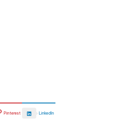
Pinterest
LinkedIn