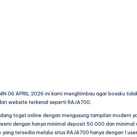
NIN 06 APRIL 2026 ini kami menghimbau agar bossku tidak
dari website terkenal seperti RAJA700.
dang togel online dengan mengusung tampilan modern ya
er resmi dengan hanya minimal deposit 50.000 dan minima
e yang tersedia melalui situs RAJA700 hanya dengan 1 use