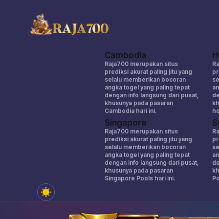
Skip
to
R
Situs
content
Cambodia
H
prediksi
A
Raja700 merupakan situs
Ra
angka
prediksi akurat paling jitu yang
pr
selalu memberikan bocoran
se
J
togel
angka togel yang paling tepat
an
dengan info langsung dari pusat,
de
yang
A
khusunya pada pasaran
kh
Cambodia hari ini.
ho
paling
Singapore
S
7
jitu
Raja700 merupakan situs
Ra
prediksi akurat paling jitu yang
pr
di
0
selalu memberikan bocoran
se
angka togel yang paling tepat
an
hari
dengan info langsung dari pusat,
de
0
ini
khusunya pada pasaran
kh
Singapore Pools hari ini.
Po
-
dengan
kerjasama
S
resmi