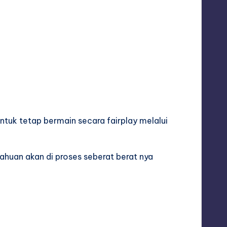
tuk tetap bermain secara fairplay melalui
tahuan akan di proses seberat berat nya