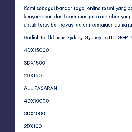
Kami sebagai bandar togel online resmi yang
kenyamanan dan keamanan para member yang s
untuk terus berinovasi dalam kemajuan dunia jud
Hadiah Full khusus Sydney, Sydney Lotto, SGP, 
4DX15000
3DX1500
2DX150
ALL PASARAN
4DX10000
3DX1000
2DX100