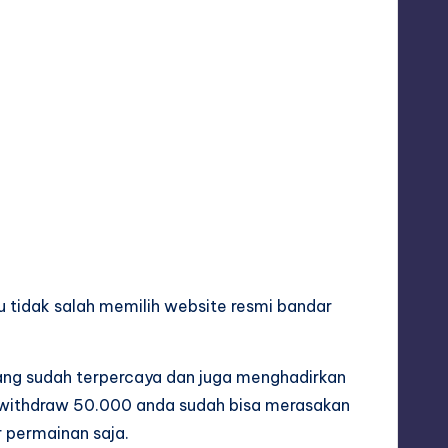
tidak salah memilih website resmi bandar
ng sudah terpercaya dan juga menghadirkan
l withdraw 50.000 anda sudah bisa merasakan
r permainan saja.