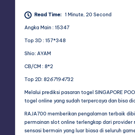
y
Read Time:
1 Minute, 20 Second
a
Angka Main : 15347
H
Top 3D : 157*348
a
Shio: AYAM
ri
CB/CM : 8*2
I
Top 2D: 82
67
19
47
32
n
Melalui prediksi pasaran togel SINGAPORE POO
i
togel online yang sudah terpercaya dan bisa d
RAJA700 memberikan pengalaman terbaik dibi
permainan slot online terlengkap dari provid
sensasi bermain yang luar biasa di seluruh gam