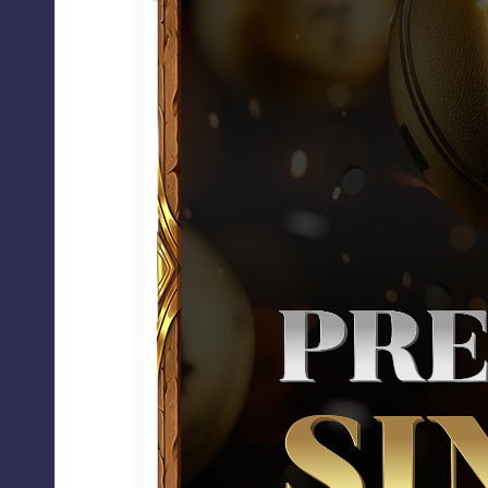
T
o
g
e
l
P
a
li
n
g