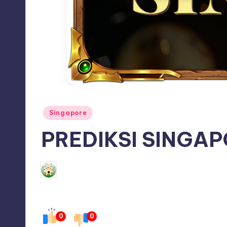
J
it
u
T
e
r
Posted
Singapore
in
p
PREDIKSI SINGAP
e
r
Juni 5, 2026
Carl Long
Posted
by
c
a
0
0