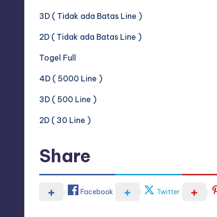
3D ( Tidak ada Batas Line )
2D ( Tidak ada Batas Line )
Togel Full
4D ( 5000 Line )
3D ( 500 Line )
2D ( 30 Line )
Share
Facebook
Twitter