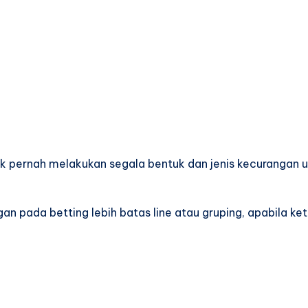
 pernah melakukan segala bentuk dan jenis kecurangan un
an pada betting lebih batas line atau gruping, apabila ke