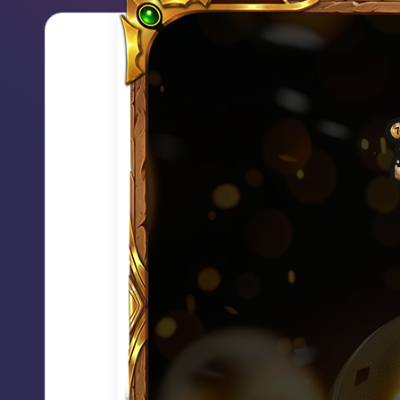
it
dari
beberapa
u
pasaran
s
paling
favorit
P
di
r
Indonesia.
e
d
i
k
s
i