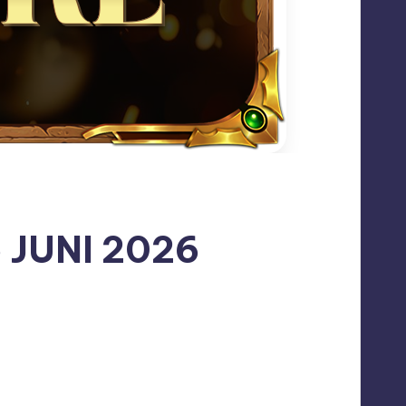
 JUNI 2026