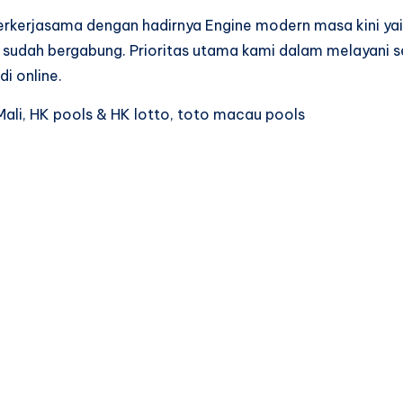
 berkerjasama dengan hadirnya Engine modern masa kini 
udah bergabung. Prioritas utama kami dalam melayani 
i online.
Mali, HK pools & HK lotto, toto macau pools