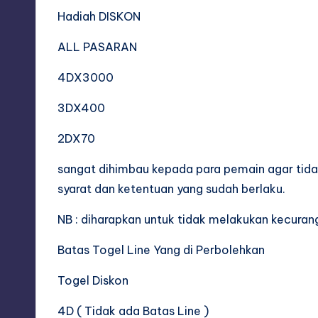
Hadiah DISKON
ALL PASARAN
4DX3000
3DX400
2DX70
sangat dihimbau kepada para pemain agar tidak
syarat dan ketentuan yang sudah berlaku.
NB : diharapkan untuk tidak melakukan kecurang
Batas Togel Line Yang di Perbolehkan
Togel Diskon
4D ( Tidak ada Batas Line )