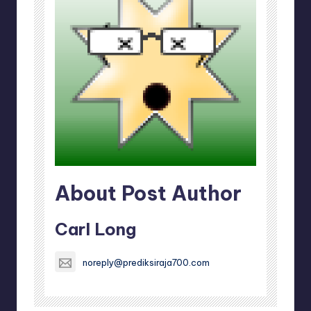
About Post Author
Carl Long
noreply@prediksiraja700.com