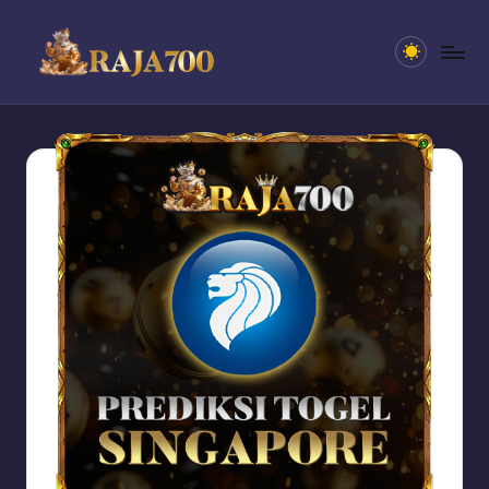
Skip
to
R
Situs
content
prediksi
A
angka
J
togel
yang
A
paling
7
jitu
0
di
hari
0
ini
-
dengan
kerjasama
S
resmi
it
dari
beberapa
u
pasaran