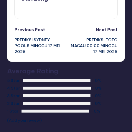
View All Posts
Post
Previous Post
Next Post
PREDIKSI SYDNEY
PREDIKSI TOTO
navigation
POOLS MINGGU 17 MEI
MACAU 00:00 MINGGU
2026
17 MEI 2026
Average Rating
5 Star
0%
4 Star
0%
3 Star
0%
2 Star
0%
1 Star
0%
(Add your review)