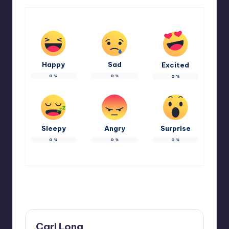
Happy
Sad
Excited
0
%
0
%
0
%
Sleepy
Angry
Surprise
0
%
0
%
0
%
Last updated on Mei 16, 2026
Carl Long