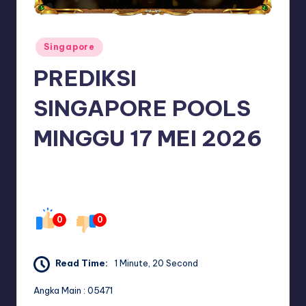
s
paling
favorit
P
di
r
Posted
Singapore
Indonesia.
in
e
PREDIKSI
d
SINGAPORE POOLS
i
MINGGU 17 MEI 2026
k
s
Carl Long
Mei 17, 2026
Posted
i
by
T
0
0
o
g
Read Time:
1 Minute, 20 Second
e
l
Angka Main : 05471