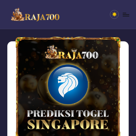
Skip
to
R
Situs
content
prediksi
A
angka
J
togel
yang
A
paling
7
jitu
0
di
hari
0
ini
-
dengan
kerjasama
S
resmi
it
dari
beberapa
u
pasaran