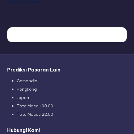
(Add your review)
Prediksi Pasaran Lain
Cambodia
Hongkong
Japan
Toto Macau 00.00
Toto Macau 22.00
Hubungi Kami