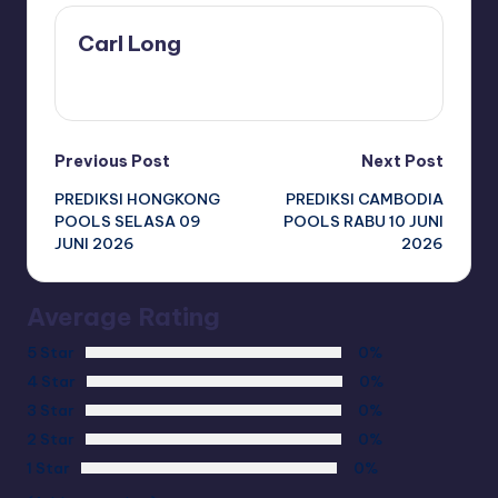
Carl Long
View All Posts
Post
Previous Post
Next Post
PREDIKSI HONGKONG
PREDIKSI CAMBODIA
navigation
POOLS SELASA 09
POOLS RABU 10 JUNI
JUNI 2026
2026
Average Rating
5 Star
0%
4 Star
0%
3 Star
0%
2 Star
0%
1 Star
0%