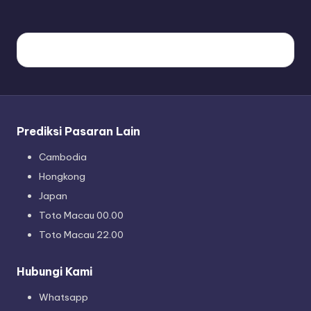
Prediksi Pasaran Lain
Cambodia
Hongkong
Japan
Toto Macau 00.00
Toto Macau 22.00
Hubungi Kami
Whatsapp