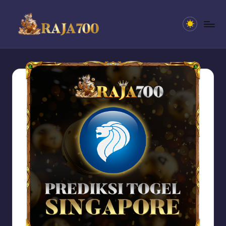
Skip
to
R
Situs
content
prediksi
A
angka
J
togel
yang
A
paling
7
jitu
0
di
hari
0
ini
-
dengan
kerjasama
S
resmi
it
dari
beberapa
u
pasaran