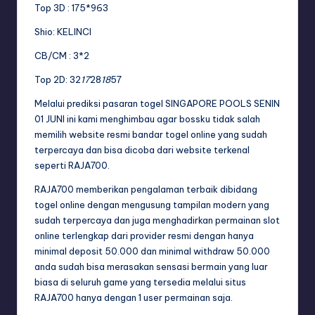
P
Top 3D : 175*963
a
Shio: KELINCI
li
CB/CM : 3*2
n
Top 2D: 32
17
28
18
57
g
Melalui prediksi pasaran togel SINGAPORE POOLS SENIN
01 JUNI ini kami menghimbau agar bossku tidak salah
Ji
memilih website resmi bandar togel online yang sudah
t
terpercaya dan bisa dicoba dari website terkenal
seperti RAJA700.
u
RAJA700 memberikan pengalaman terbaik dibidang
T
togel online dengan mengusung tampilan modern yang
e
sudah terpercaya dan juga menghadirkan permainan slot
online terlengkap dari provider resmi dengan hanya
r
minimal deposit 50.000 dan minimal withdraw 50.000
p
anda sudah bisa merasakan sensasi bermain yang luar
biasa di seluruh game yang tersedia melalui situs
e
RAJA700 hanya dengan 1 user permainan saja.
r