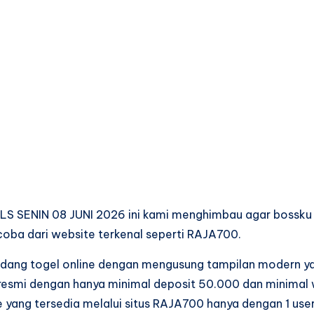
LS SENIN 08 JUNI 2026 ini kami menghimbau agar bossku 
icoba dari website terkenal seperti RAJA700.
dang togel online dengan mengusung tampilan modern ya
er resmi dengan hanya minimal deposit 50.000 dan minima
e yang tersedia melalui situs RAJA700 hanya dengan 1 use