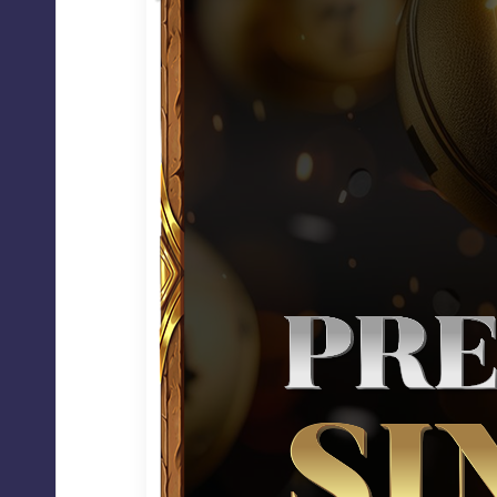
T
o
g
e
l
P
a
li
n
g