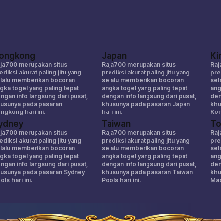
ongkong
Japan
Ki
ja700 merupakan situs
Raja700 merupakan situs
Raj
ediksi akurat paling jitu yang
prediksi akurat paling jitu yang
pre
lalu memberikan bocoran
selalu memberikan bocoran
sel
gka togel yang paling tepat
angka togel yang paling tepat
ang
ngan info langsung dari pusat,
dengan info langsung dari pusat,
den
usunya pada pasaran
khusunya pada pasaran Japan
khu
ngkong hari ini.
hari ini.
Kon
ydney
Taiwan
To
ja700 merupakan situs
Raja700 merupakan situs
Raj
ediksi akurat paling jitu yang
prediksi akurat paling jitu yang
pre
lalu memberikan bocoran
selalu memberikan bocoran
sel
gka togel yang paling tepat
angka togel yang paling tepat
ang
ngan info langsung dari pusat,
dengan info langsung dari pusat,
den
usunya pada pasaran Sydney
khusunya pada pasaran Taiwan
khu
ols hari ini.
Pools hari ini.
Mac