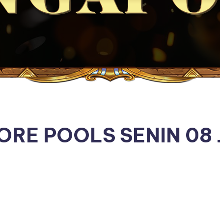
ORE POOLS SENIN 08 