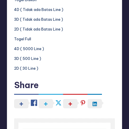
4D ( Tidak ada Batas Line )
3D ( Tidak ada Batas Line )
2D ( Tidak ada Batas Line )
Togel Full
4D ( 5000 Line )
3D ( 500 Line )
2D ( 30 Line )
Share