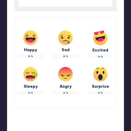
Happy
Sad
Excited
0
%
0
%
0
%
Sleepy
Angry
Surprise
0
%
0
%
0
%
Last updated on Februari 9, 2026