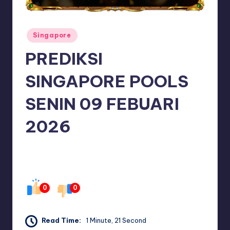
s
paling
favorit
P
di
r
Posted
Singapore
Indonesia.
in
e
PREDIKSI
d
SINGAPORE POOLS
i
SENIN 09 FEBUARI
k
s
2026
i
Carl Long
Februari 9, 2026
T
Posted
by
o
g
0
0
e
l
Read Time:
1 Minute, 21 Second