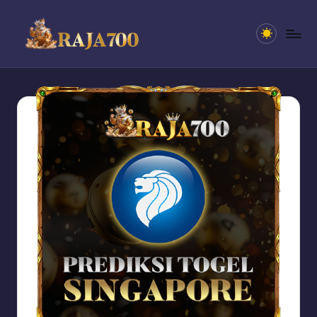
Skip
to
R
Situs
content
prediksi
A
angka
J
togel
yang
A
paling
7
jitu
0
di
hari
0
ini
-
dengan
kerjasama
S
resmi
it
dari
beberapa
u
pasaran