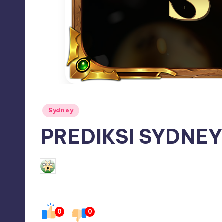
J
it
u
T
e
r
Posted
Sydney
in
p
PREDIKSI SYDNEY
e
r
Juni 11, 2026
Carl Long
Posted
by
c
a
0
0