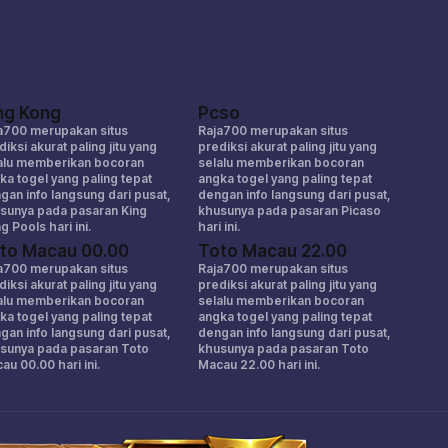
ng Kong
Pcso
a700 merupakan situs
Raja700 merupakan situs
diksi akurat paling jitu yang
prediksi akurat paling jitu yang
alu memberikan bocoran
selalu memberikan bocoran
ka togel yang paling tepat
angka togel yang paling tepat
gan info langsung dari pusat,
dengan info langsung dari pusat,
sunya pada pasaran King
khusunya pada pasaran Picaso
g Pools hari ini.
hari ini.
to Macau 00.00
Toto Macau 22.00
a700 merupakan situs
Raja700 merupakan situs
diksi akurat paling jitu yang
prediksi akurat paling jitu yang
alu memberikan bocoran
selalu memberikan bocoran
ka togel yang paling tepat
angka togel yang paling tepat
gan info langsung dari pusat,
dengan info langsung dari pusat,
sunya pada pasaran Toto
khusunya pada pasaran Toto
au 00.00 hari ini.
Macau 22.00 hari ini.