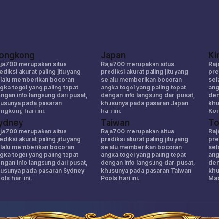
ongkong
Japan
Ki
ja700 merupakan situs
Raja700 merupakan situs
Raj
ediksi akurat paling jitu yang
prediksi akurat paling jitu yang
pre
lalu memberikan bocoran
selalu memberikan bocoran
sel
gka togel yang paling tepat
angka togel yang paling tepat
ang
ngan info langsung dari pusat,
dengan info langsung dari pusat,
den
usunya pada pasaran
khusunya pada pasaran Japan
khu
ngkong hari ini.
hari ini.
Kon
ydney
Taiwan
To
ja700 merupakan situs
Raja700 merupakan situs
Raj
ediksi akurat paling jitu yang
prediksi akurat paling jitu yang
pre
lalu memberikan bocoran
selalu memberikan bocoran
sel
gka togel yang paling tepat
angka togel yang paling tepat
ang
ngan info langsung dari pusat,
dengan info langsung dari pusat,
den
usunya pada pasaran Sydney
khusunya pada pasaran Taiwan
khu
ols hari ini.
Pools hari ini.
Mac