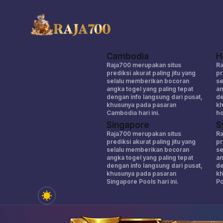
Skip
to
R
Situs
content
Cambodia
H
prediksi
A
Raja700 merupakan situs
Ra
angka
prediksi akurat paling jitu yang
pr
selalu memberikan bocoran
se
J
togel
angka togel yang paling tepat
an
dengan info langsung dari pusat,
de
yang
A
khusunya pada pasaran
kh
Cambodia hari ini.
ho
paling
Singapore
S
7
jitu
Raja700 merupakan situs
Ra
prediksi akurat paling jitu yang
pr
di
0
selalu memberikan bocoran
se
angka togel yang paling tepat
an
hari
dengan info langsung dari pusat,
de
0
ini
khusunya pada pasaran
kh
Singapore Pools hari ini.
Po
-
dengan
kerjasama
S
resmi