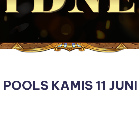
 POOLS KAMIS 11 JUNI