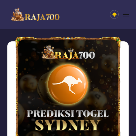
Skip
to
R
Situs
content
prediksi
A
angka
J
togel
yang
A
paling
7
jitu
0
di
hari
0
ini
-
dengan
kerjasama
S
resmi
it
dari
beberapa
u
pasaran