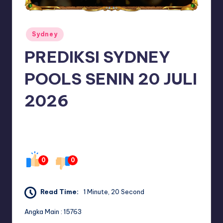
s
paling
favorit
P
di
r
Posted
Sydney
Indonesia.
in
e
PREDIKSI SYDNEY
d
POOLS SENIN 20 JULI
i
2026
k
s
Carl Long
Juli 20, 2026
Posted
i
by
T
0
0
o
g
Read Time:
1 Minute, 20 Second
e
l
Angka Main : 15763