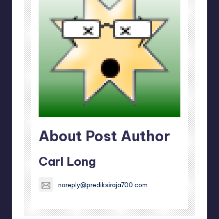
About Post Author
Carl Long
noreply@prediksiraja700.com