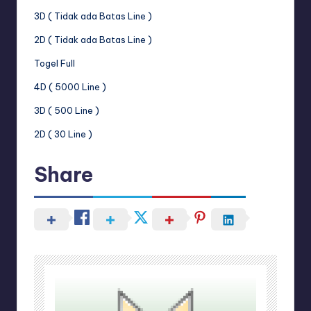
3D ( Tidak ada Batas Line )
2D ( Tidak ada Batas Line )
Togel Full
4D ( 5000 Line )
3D ( 500 Line )
2D ( 30 Line )
Share