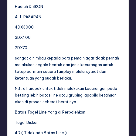
Hadiah DISKON
ALL PASARAN
4DX3000
3DX400
2DX70
sangat dihimbau kepada para pemain agar tidak pernah
melakukan segala bentuk dan jenis kecurangan untuk
tetap bermain secara fairplay melalui syarat dan
ketentuan yang sudah berlaku.
NB : diharapak untuk tidak melakukan kecurangan pada
betting lebih batas line atau gruping, apabila ketahuan
akan di proses seberat berat nya
Batas Togel Line Yang di Perbolehkan
Togel Diskon
4D ( Tidak ada Batas Line )