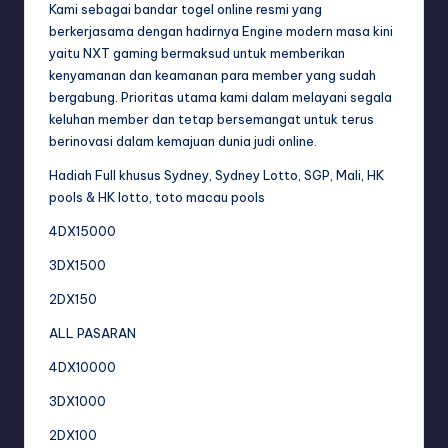
Kami sebagai bandar togel online resmi yang
c
berkerjasama dengan hadirnya Engine modern masa kini
yaitu NXT gaming bermaksud untuk memberikan
a
kenyamanan dan keamanan para member yang sudah
y
bergabung. Prioritas utama kami dalam melayani segala
keluhan member dan tetap bersemangat untuk terus
a
berinovasi dalam kemajuan dunia judi online.
H
Hadiah Full khusus Sydney, Sydney Lotto, SGP, Mali, HK
a
pools & HK lotto, toto macau pools
ri
4DX15000
I
3DX1500
n
2DX150
i
ALL PASARAN
4DX10000
3DX1000
2DX100