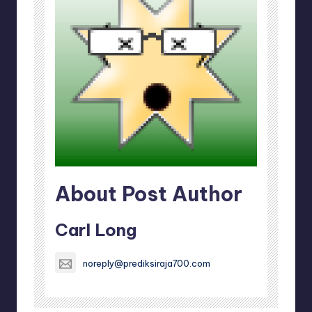
About Post Author
Carl Long
noreply@prediksiraja700.com