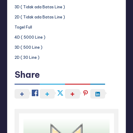
3D ( Tidak ada Batas Line )
2D ( Tidak ada Batas Line )
Togel Full
4D ( 5000 Line )
3D ( 500 Line )
2D ( 30 Line )
Share