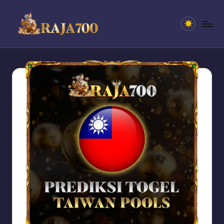
Skip
to
R
Situs
content
prediksi
A
angka
J
togel
yang
A
paling
7
jitu
0
di
hari
0
ini
-
dengan
kerjasama
S
resmi
it
dari
beberapa
u
pasaran