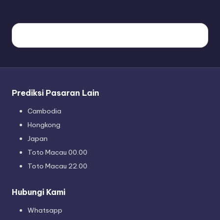
Prediksi Pasaran Lain
Cambodia
Hongkong
Japan
Toto Macau 00.00
Toto Macau 22.00
Hubungi Kami
Whatsapp