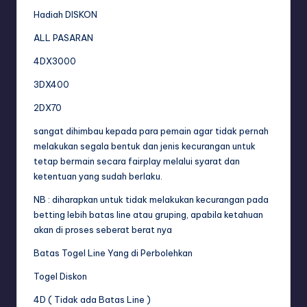
Hadiah DISKON
ALL PASARAN
4DX3000
3DX400
2DX70
sangat dihimbau kepada para pemain agar tidak pernah
melakukan segala bentuk dan jenis kecurangan untuk
tetap bermain secara fairplay melalui syarat dan
ketentuan yang sudah berlaku.
NB : diharapkan untuk tidak melakukan kecurangan pada
betting lebih batas line atau gruping, apabila ketahuan
akan di proses seberat berat nya
Batas Togel Line Yang di Perbolehkan
Togel Diskon
4D ( Tidak ada Batas Line )