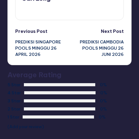
View All Posts
Post
Previous Post
Next Post
PREDIKSI SINGAPORE
PREDIKSI CAMBODIA
navigation
POOLS MINGGU 26
POOLS MINGGU 26
APRIL 2026
JUNI 2026
Average Rating
5 Star
0%
4 Star
0%
3 Star
0%
2 Star
0%
1 Star
0%
(Add your review)