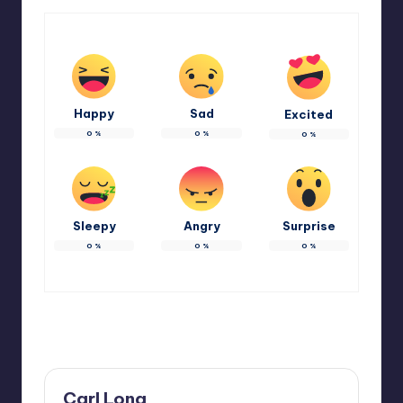
Happy
Sad
Excited
0
%
0
%
0
%
Sleepy
Angry
Surprise
0
%
0
%
0
%
Last updated on Juli 26, 2026
Carl Long