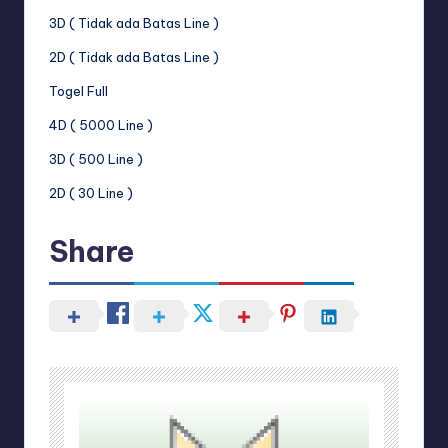
3D ( Tidak ada Batas Line )
2D ( Tidak ada Batas Line )
Togel Full
4D ( 5000 Line )
3D ( 500 Line )
2D ( 30 Line )
Share