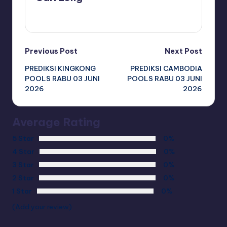
View All Posts
Post
Previous Post
Next Post
PREDIKSI KINGKONG
PREDIKSI CAMBODIA
navigation
POOLS RABU 03 JUNI
POOLS RABU 03 JUNI
2026
2026
Average Rating
5 Star
0%
4 Star
0%
3 Star
0%
2 Star
0%
1 Star
0%
(Add your review)