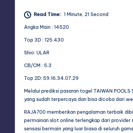
y
Read Time:
1 Minute, 21 Second
a
Angka Main : 14520
H
Top 3D : 125.430
a
Shio: ULAR
ri
CB/CM : 5.3
I
Top 2D: 59.16.34.07.29
n
Melalui prediksi pasaran togel TAIWAN POOLS S
i
yang sudah terpercaya dan bisa dicoba dari we
RAJA700 memberikan pengalaman terbaik dibi
permainan slot online terlengkap dari provid
sensasi bermain yang luar biasa di seluruh gam