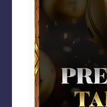
T
o
g
e
l
P
a
li
n
g