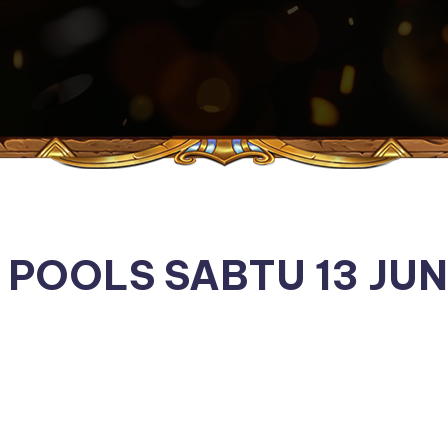
 POOLS SABTU 13 JUN