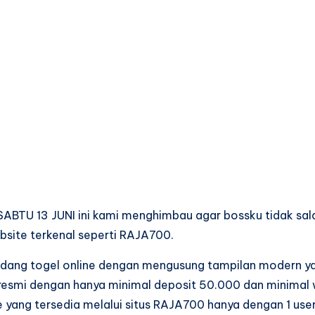
ABTU 13 JUNI ini kami menghimbau agar bossku tidak sala
bsite terkenal seperti RAJA700.
dang togel online dengan mengusung tampilan modern ya
er resmi dengan hanya minimal deposit 50.000 dan minima
e yang tersedia melalui situs RAJA700 hanya dengan 1 use