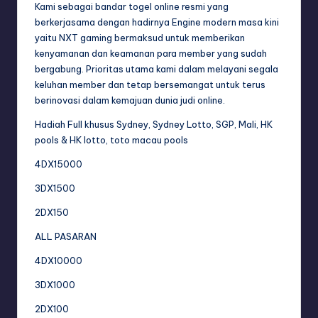
Kami sebagai bandar togel online resmi yang
c
berkerjasama dengan hadirnya Engine modern masa kini
yaitu NXT gaming bermaksud untuk memberikan
a
kenyamanan dan keamanan para member yang sudah
y
bergabung. Prioritas utama kami dalam melayani segala
keluhan member dan tetap bersemangat untuk terus
a
berinovasi dalam kemajuan dunia judi online.
H
Hadiah Full khusus Sydney, Sydney Lotto, SGP, Mali, HK
a
pools & HK lotto, toto macau pools
ri
4DX15000
I
3DX1500
n
2DX150
i
ALL PASARAN
4DX10000
3DX1000
2DX100