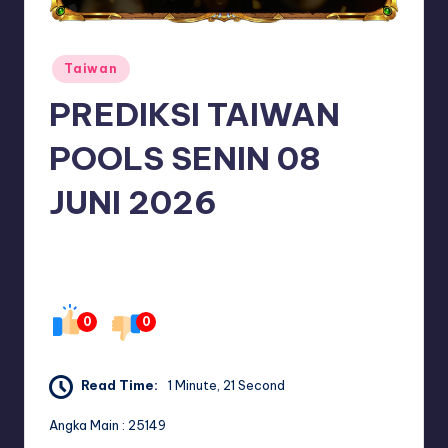
s
paling
favorit
P
di
r
Posted
Taiwan
Indonesia.
in
e
PREDIKSI TAIWAN
d
POOLS SENIN 08
i
JUNI 2026
k
s
Carl Long
Juni 8, 2026
Posted
i
by
T
0
0
o
g
Read Time:
1 Minute, 21 Second
e
l
Angka Main : 25149