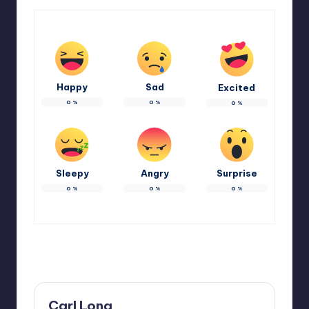
Happy
Sad
Excited
0
%
0
%
0
%
Sleepy
Angry
Surprise
0
%
0
%
0
%
Last updated on Agustus 5, 2026
Carl Long