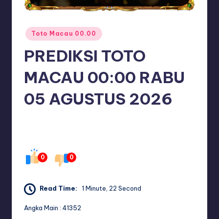
s
paling
favorit
P
di
r
Posted
Toto Macau 00.00
Indonesia.
in
e
PREDIKSI TOTO
d
MACAU 00:00 RABU
i
05 AGUSTUS 2026
k
s
Carl Long
Agustus 5, 2026
Posted
i
by
T
0
0
o
g
Read Time:
1 Minute, 22 Second
e
l
Angka Main : 41352