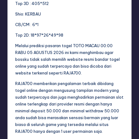
P
Top 3D : 405*512
a
Shio: KERBAU
li
CB/CM : 6*1
n
Top 2D: 18*97*26*49*98
g
Melalui prediksi pasaran togel TOTO MACAU 00:00
RABU 05 AGUSTUS 2026 ini kami menghimbau agar
Ji
bossku tidak salah memilih website resmi bandar togel
t
online yang sudah terpercaya dan bisa dicoba dari
website terkenal seperti RAJA700.
u
RAJA700 memberikan pengalaman terbaik dibidang
T
togel online dengan mengusung tampilan modern yang
e
sudah terpercaya dan juga menghadirkan permainan slot
online terlengkap dari provider resmi dengan hanya
r
minimal deposit 50.000 dan minimal withdraw 50.000
p
anda sudah bisa merasakan sensasi bermain yang luar
biasa di seluruh game yang tersedia melalui situs
e
RAJA700 hanya dengan 1 user permainan saja.
r