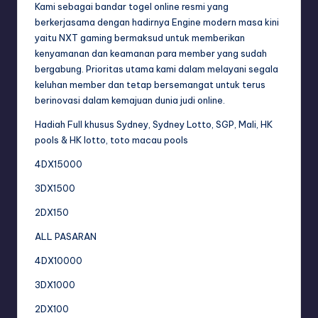
Kami sebagai bandar togel online resmi yang
c
berkerjasama dengan hadirnya Engine modern masa kini
yaitu NXT gaming bermaksud untuk memberikan
a
kenyamanan dan keamanan para member yang sudah
y
bergabung. Prioritas utama kami dalam melayani segala
keluhan member dan tetap bersemangat untuk terus
a
berinovasi dalam kemajuan dunia judi online.
H
Hadiah Full khusus Sydney, Sydney Lotto, SGP, Mali, HK
a
pools & HK lotto, toto macau pools
ri
4DX15000
I
3DX1500
n
2DX150
i
ALL PASARAN
4DX10000
3DX1000
2DX100