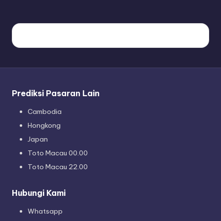
Prediksi Pasaran Lain
Cambodia
Hongkong
Japan
Toto Macau 00.00
Toto Macau 22.00
Hubungi Kami
Whatsapp