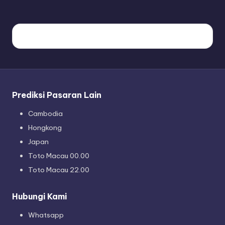
Prediksi Pasaran Lain
Cambodia
Hongkong
Japan
Toto Macau 00.00
Toto Macau 22.00
Hubungi Kami
Whatsapp