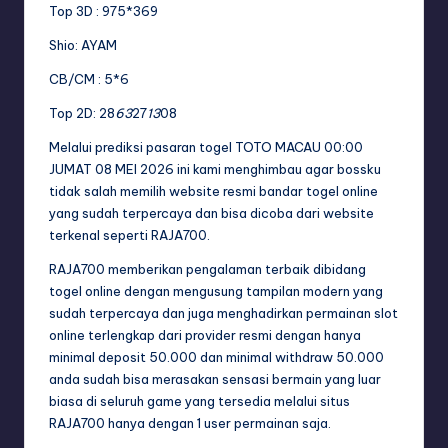
P
Top 3D : 975*369
a
Shio: AYAM
li
CB/CM : 5*6
n
Top 2D: 28
63
27
13
08
g
Melalui prediksi pasaran togel TOTO MACAU 00:00
JUMAT 08 MEI 2026 ini kami menghimbau agar bossku
Ji
tidak salah memilih website resmi bandar togel online
t
yang sudah terpercaya dan bisa dicoba dari website
terkenal seperti RAJA700.
u
RAJA700 memberikan pengalaman terbaik dibidang
T
togel online dengan mengusung tampilan modern yang
e
sudah terpercaya dan juga menghadirkan permainan slot
online terlengkap dari provider resmi dengan hanya
r
minimal deposit 50.000 dan minimal withdraw 50.000
p
anda sudah bisa merasakan sensasi bermain yang luar
biasa di seluruh game yang tersedia melalui situs
e
RAJA700 hanya dengan 1 user permainan saja.
r