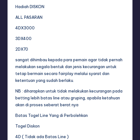
Hadiah DISKON
ALL PASARAN
4DX3000
3DX400
2DX70
sangat dihimbau kepada para pemain agar tidak pernah
melakukan segala bentuk dan jenis kecurangan untuk
tetap bermain secara fairplay melalui syarat dan
ketentuan yang sudah berlaku.
NB : diharapkan untuk tidak melakukan kecurangan pada
betting lebih batas line atau gruping, apabila ketahuan
akan di proses seberat berat nya
Batas Togel Line Yang di Perbolehkan
Togel Diskon
4D ( Tidak ada Batas Line )