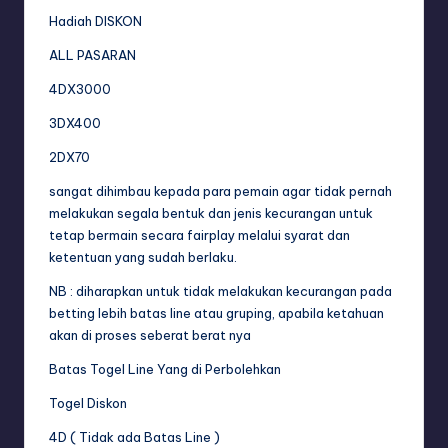
Hadiah DISKON
ALL PASARAN
4DX3000
3DX400
2DX70
sangat dihimbau kepada para pemain agar tidak pernah
melakukan segala bentuk dan jenis kecurangan untuk
tetap bermain secara fairplay melalui syarat dan
ketentuan yang sudah berlaku.
NB : diharapkan untuk tidak melakukan kecurangan pada
betting lebih batas line atau gruping, apabila ketahuan
akan di proses seberat berat nya
Batas Togel Line Yang di Perbolehkan
Togel Diskon
4D ( Tidak ada Batas Line )