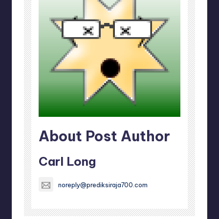
About Post Author
Carl Long
noreply@prediksiraja700.com