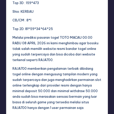
P
Top 3D : 159*473
a
Shio: KERBAU
li
CB/CM : 8*1
n
Top 2D: 81*59*34*64*25
g
Melalui prediksi pasaran togel TOTO MACAU 00:00
RABU 08 APRIL 2026 ini kami menghimbau agar bossku
Ji
tidak salah memilih website resmi bandar togel online
t
yang sudah terpercaya dan bisa dicoba dari website
terkenal seperti RAJA700.
u
RAJA700 memberikan pengalaman terbaik dibidang
T
togel online dengan mengusung tampilan modern yang
e
sudah terpercaya dan juga menghadirkan permainan slot
online terlengkap dari provider resmi dengan hanya
r
minimal deposit 50.000 dan minimal withdraw 50.000
p
anda sudah bisa merasakan sensasi bermain yang luar
biasa di seluruh game yang tersedia melalui situs
e
RAJA700 hanya dengan 1 user permainan saja.
r