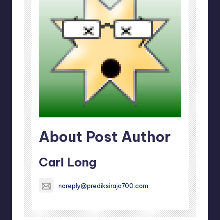
About Post Author
Carl Long
noreply@prediksiraja700.com