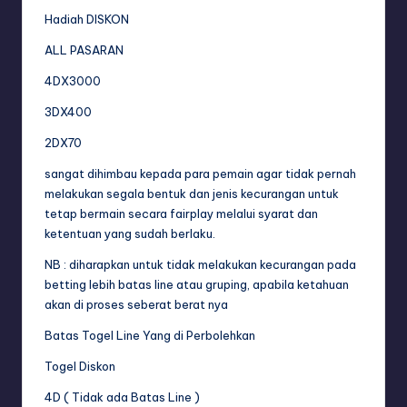
Hadiah DISKON
ALL PASARAN
4DX3000
3DX400
2DX70
sangat dihimbau kepada para pemain agar tidak pernah
melakukan segala bentuk dan jenis kecurangan untuk
tetap bermain secara fairplay melalui syarat dan
ketentuan yang sudah berlaku.
NB : diharapkan untuk tidak melakukan kecurangan pada
betting lebih batas line atau gruping, apabila ketahuan
akan di proses seberat berat nya
Batas Togel Line Yang di Perbolehkan
Togel Diskon
4D ( Tidak ada Batas Line )