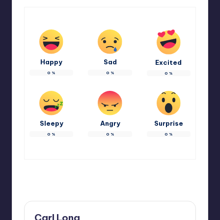
Happy
Sad
Excited
0
%
0
%
0
%
Sleepy
Angry
Surprise
0
%
0
%
0
%
Last updated on Mei 19, 2026
Carl Long