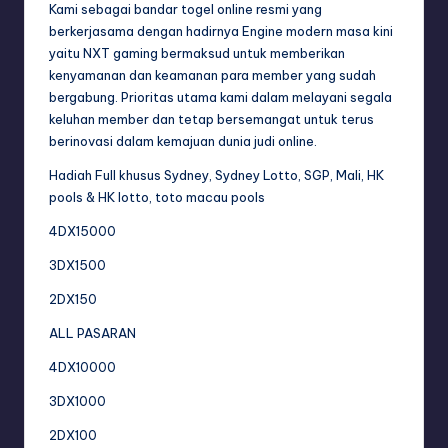
Kami sebagai bandar togel online resmi yang
c
berkerjasama dengan hadirnya Engine modern masa kini
yaitu NXT gaming bermaksud untuk memberikan
a
kenyamanan dan keamanan para member yang sudah
y
bergabung. Prioritas utama kami dalam melayani segala
keluhan member dan tetap bersemangat untuk terus
a
berinovasi dalam kemajuan dunia judi online.
H
Hadiah Full khusus Sydney, Sydney Lotto, SGP, Mali, HK
a
pools & HK lotto, toto macau pools
ri
4DX15000
I
3DX1500
n
2DX150
i
ALL PASARAN
4DX10000
3DX1000
2DX100