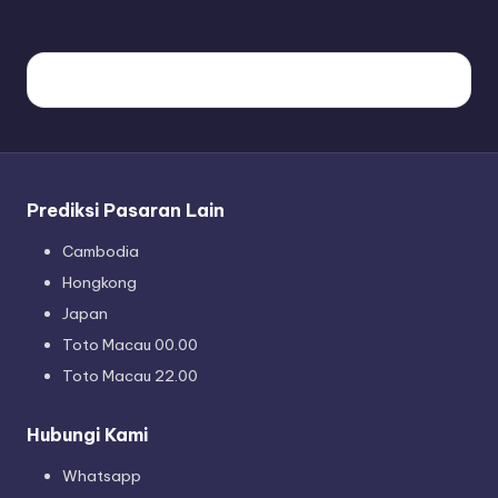
Prediksi Pasaran Lain
Cambodia
Hongkong
Japan
Toto Macau 00.00
Toto Macau 22.00
Hubungi Kami
Whatsapp