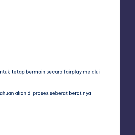
tuk tetap bermain secara fairplay melalui
tahuan akan di proses seberat berat nya