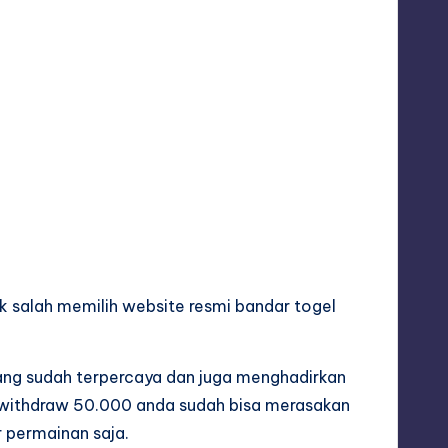
 salah memilih website resmi bandar togel
ng sudah terpercaya dan juga menghadirkan
l withdraw 50.000 anda sudah bisa merasakan
r permainan saja.