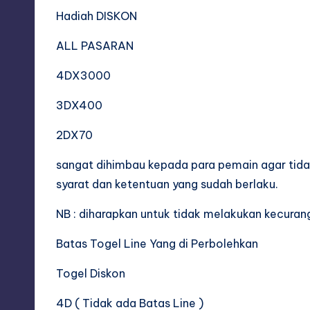
Hadiah DISKON
ALL PASARAN
4DX3000
3DX400
2DX70
sangat dihimbau kepada para pemain agar tidak
syarat dan ketentuan yang sudah berlaku.
NB : diharapkan untuk tidak melakukan kecurang
Batas Togel Line Yang di Perbolehkan
Togel Diskon
4D ( Tidak ada Batas Line )