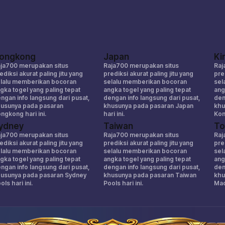
ongkong
Japan
Ki
ja700 merupakan situs
Raja700 merupakan situs
Raj
ediksi akurat paling jitu yang
prediksi akurat paling jitu yang
pre
lalu memberikan bocoran
selalu memberikan bocoran
sel
gka togel yang paling tepat
angka togel yang paling tepat
ang
ngan info langsung dari pusat,
dengan info langsung dari pusat,
den
usunya pada pasaran
khusunya pada pasaran Japan
khu
ngkong hari ini.
hari ini.
Kon
ydney
Taiwan
To
ja700 merupakan situs
Raja700 merupakan situs
Raj
ediksi akurat paling jitu yang
prediksi akurat paling jitu yang
pre
lalu memberikan bocoran
selalu memberikan bocoran
sel
gka togel yang paling tepat
angka togel yang paling tepat
ang
ngan info langsung dari pusat,
dengan info langsung dari pusat,
den
usunya pada pasaran Sydney
khusunya pada pasaran Taiwan
khu
ols hari ini.
Pools hari ini.
Mac