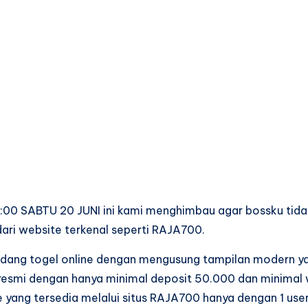
:00 SABTU 20 JUNI ini kami menghimbau agar bossku tidak
dari website terkenal seperti RAJA700.
dang togel online dengan mengusung tampilan modern ya
er resmi dengan hanya minimal deposit 50.000 dan minima
e yang tersedia melalui situs RAJA700 hanya dengan 1 use