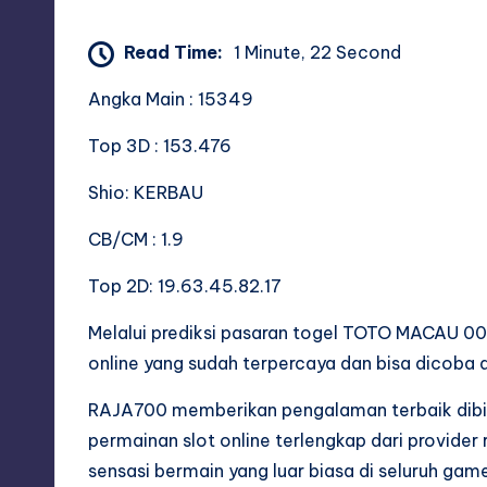
y
Read Time:
1 Minute, 22 Second
a
Angka Main : 15349
H
Top 3D : 153.476
a
Shio: KERBAU
ri
CB/CM : 1.9
I
Top 2D: 19.63.45.82.17
n
Melalui prediksi pasaran togel TOTO MACAU 00
i
online yang sudah terpercaya dan bisa dicoba 
RAJA700 memberikan pengalaman terbaik dibi
permainan slot online terlengkap dari provid
sensasi bermain yang luar biasa di seluruh gam