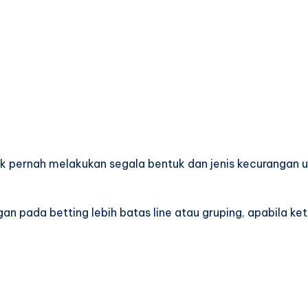
 pernah melakukan segala bentuk dan jenis kecurangan un
an pada betting lebih batas line atau gruping, apabila ke