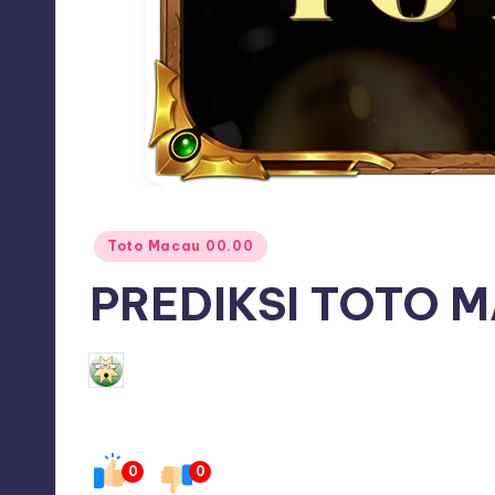
J
it
u
T
e
r
Posted
Toto Macau 00.00
in
p
PREDIKSI TOTO M
e
r
Juni 27, 2026
Carl Long
Posted
by
c
a
0
0