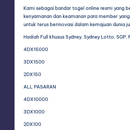
Kami sebagai bandar togel online resmi yang
kenyamanan dan keamanan para member yang s
untuk terus berinovasi dalam kemajuan dunia jud
Hadiah Full khusus Sydney, Sydney Lotto, SGP, 
4DX15000
3DX1500
2DX150
ALL PASARAN
4DX10000
3DX1000
2DX100