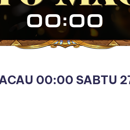
ACAU 00:00 SABTU 27