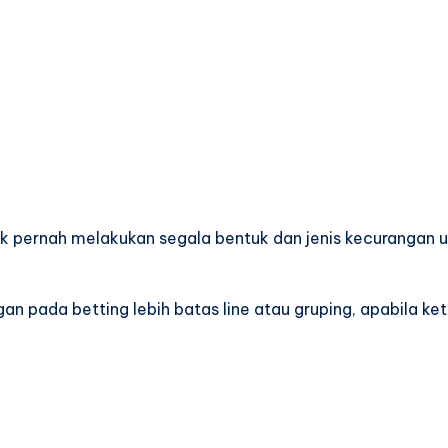
 pernah melakukan segala bentuk dan jenis kecurangan un
an pada betting lebih batas line atau gruping, apabila ke