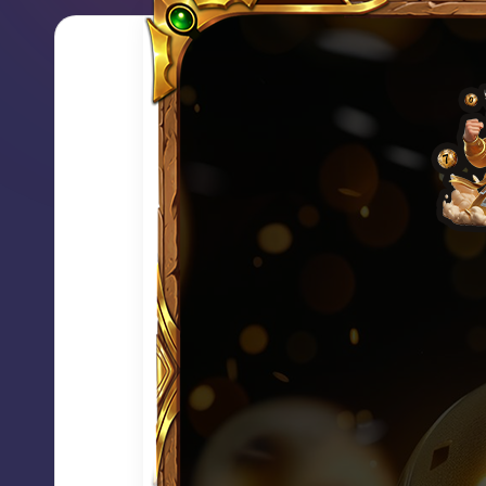
it
dari
beberapa
u
pasaran
s
paling
favorit
P
di
r
Indonesia.
e
d
i
k
s
i