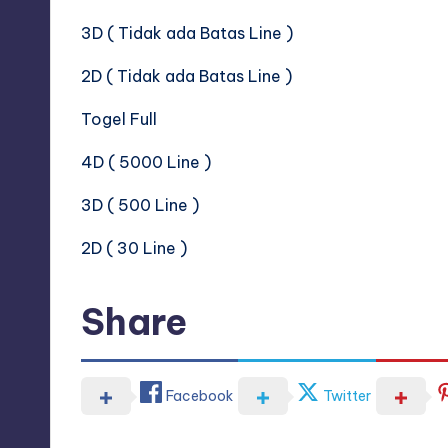
3D ( Tidak ada Batas Line )
2D ( Tidak ada Batas Line )
Togel Full
4D ( 5000 Line )
3D ( 500 Line )
2D ( 30 Line )
Share
Facebook
Twitter