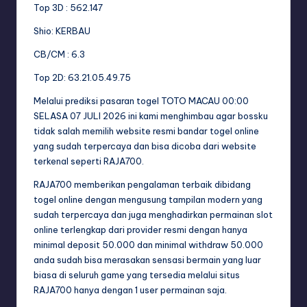
P
Top 3D : 562.147
a
Shio: KERBAU
li
CB/CM : 6.3
n
Top 2D: 63.21.05.49.75
g
Melalui prediksi pasaran togel TOTO MACAU 00:00
SELASA 07 JULI 2026 ini kami menghimbau agar bossku
Ji
tidak salah memilih website resmi bandar togel online
t
yang sudah terpercaya dan bisa dicoba dari website
terkenal seperti RAJA700.
u
RAJA700 memberikan pengalaman terbaik dibidang
T
togel online dengan mengusung tampilan modern yang
e
sudah terpercaya dan juga menghadirkan permainan slot
online terlengkap dari provider resmi dengan hanya
r
minimal deposit 50.000 dan minimal withdraw 50.000
p
anda sudah bisa merasakan sensasi bermain yang luar
biasa di seluruh game yang tersedia melalui situs
e
RAJA700 hanya dengan 1 user permainan saja.
r