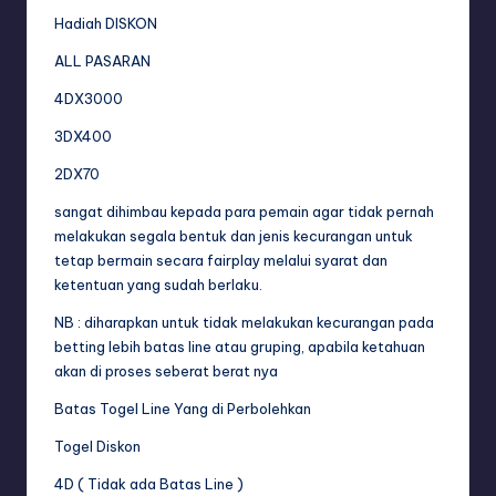
Hadiah DISKON
ALL PASARAN
4DX3000
3DX400
2DX70
sangat dihimbau kepada para pemain agar tidak pernah
melakukan segala bentuk dan jenis kecurangan untuk
tetap bermain secara fairplay melalui syarat dan
ketentuan yang sudah berlaku.
NB : diharapkan untuk tidak melakukan kecurangan pada
betting lebih batas line atau gruping, apabila ketahuan
akan di proses seberat berat nya
Batas Togel Line Yang di Perbolehkan
Togel Diskon
4D ( Tidak ada Batas Line )