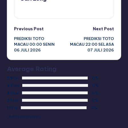
View All Posts
Post
Previous Post
Next Post
PREDIKSI TOTO
PREDIKSI TOTO
navigation
MACAU 00:00 SENIN
MACAU 22:00 SELASA
06 JULI 2026
07 JULI 2026
Average Rating
5 Star
0%
4 Star
0%
3 Star
0%
2 Star
0%
1 Star
0%
(Add your review)