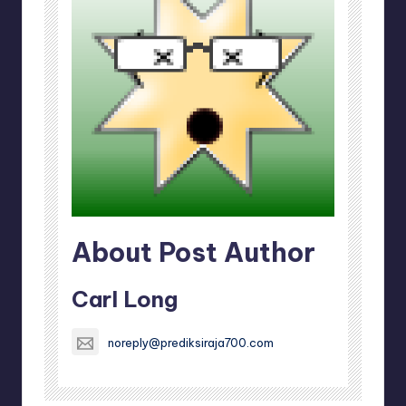
About Post Author
Carl Long
noreply@prediksiraja700.com