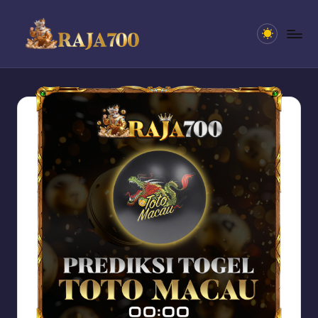
Skip
to
R
Situs
content
prediksi
A
angka
J
togel
yang
A
paling
7
jitu
0
di
hari
0
ini
-
dengan
kerjasama
S
resmi
it
dari
beberapa
u
pasaran