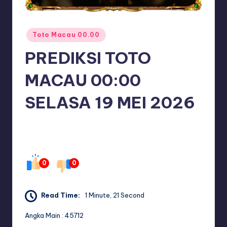
s
paling
favorit
P
di
r
Posted
Toto Macau 00.00
Indonesia.
in
e
PREDIKSI TOTO
d
MACAU 00:00
i
SELASA 19 MEI 2026
k
s
Carl Long
Mei 19, 2026
Posted
i
by
T
0
0
o
g
Read Time:
1 Minute, 21 Second
e
l
Angka Main : 45712