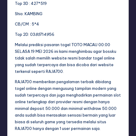
P
Top 3D : 427*519
a
Shio: KAMBING
li
CB/CM : 5*4
n
Top 2D: 03
85
71
49
56
g
Melalui prediksi pasaran togel TOTO MACAU 00:00
SELASA 19 MEI 2026 ini kami menghimbau agar bossku
Ji
tidak salah memilih website resmi bandar togel online
t
yang sudah terpercaya dan bisa dicoba dari website
terkenal seperti RAJA700.
u
RAJA700 memberikan pengalaman terbaik dibidang
T
togel online dengan mengusung tampilan modern yang
e
sudah terpercaya dan juga menghadirkan permainan slot
online terlengkap dari provider resmi dengan hanya
r
minimal deposit 50.000 dan minimal withdraw 50.000
p
anda sudah bisa merasakan sensasi bermain yang luar
biasa di seluruh game yang tersedia melalui situs
e
RAJA700 hanya dengan 1 user permainan saja.
r