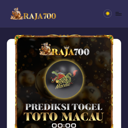
Skip
to
R
Situs
content
prediksi
A
angka
J
togel
yang
A
paling
7
jitu
0
di
hari
0
ini
-
dengan
kerjasama
S
resmi
it
dari
beberapa
u
pasaran