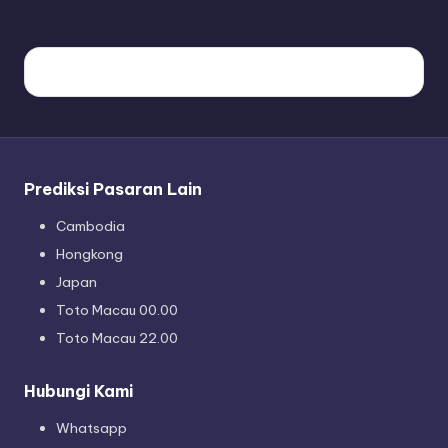
Prediksi Pasaran Lain
Cambodia
Hongkong
Japan
Toto Macau 00.00
Toto Macau 22.00
Hubungi Kami
Whatsapp