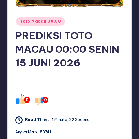
s
paling
favorit
P
di
r
Posted
Toto Macau 00.00
Indonesia.
in
e
PREDIKSI TOTO
d
MACAU 00:00 SENIN
i
15 JUNI 2026
k
s
Carl Long
Juni 15, 2026
Posted
i
by
T
0
0
o
g
Read Time:
1 Minute, 22 Second
e
l
Angka Main : 58741