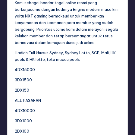
Kami sebagai bandar togel online resmi yang
c
berkerjasama dengan hadirnya Engine modern masa kini
yaitu NXT gaming bermaksud untuk memberikan
a
kenyamanan dan keamanan para member yang sudah
y
bergabung. Prioritas utama kami dalam melayani segala
keluhan member dan tetap bersemangat untuk terus
a
berinovasi dalam kemajuan dunia judi online.
H
Hadiah Full khusus Sydney, Sydney Lotto, SGP, Mali, HK
a
pools & HK lotto, toto macau pools
ri
4DX15000
I
3DX1500
n
2DX150
i
ALL PASARAN
4DX10000
3DX1000
2DX100