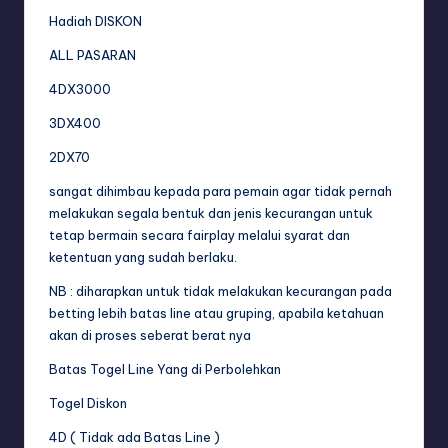
Hadiah DISKON
ALL PASARAN
4DX3000
3DX400
2DX70
sangat dihimbau kepada para pemain agar tidak pernah
melakukan segala bentuk dan jenis kecurangan untuk
tetap bermain secara fairplay melalui syarat dan
ketentuan yang sudah berlaku.
NB : diharapkan untuk tidak melakukan kecurangan pada
betting lebih batas line atau gruping, apabila ketahuan
akan di proses seberat berat nya
Batas Togel Line Yang di Perbolehkan
Togel Diskon
4D ( Tidak ada Batas Line )