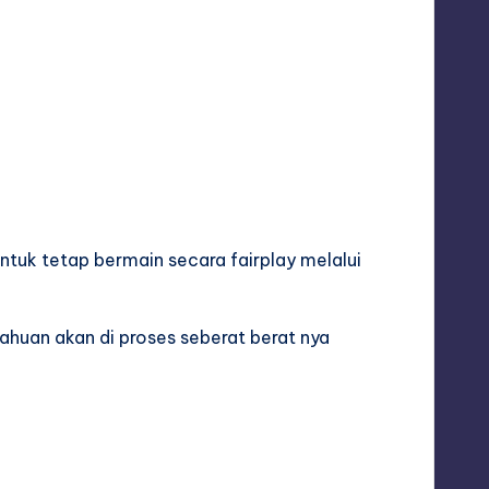
tuk tetap bermain secara fairplay melalui
tahuan akan di proses seberat berat nya