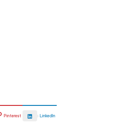
Pinterest
LinkedIn