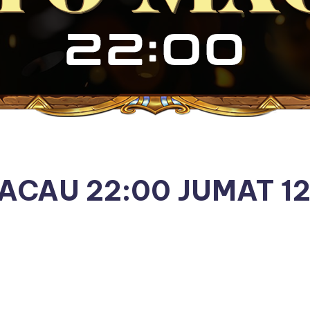
ACAU 22:00 JUMAT 12