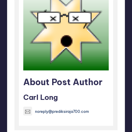
About Post Author
Carl Long
noreply@prediksiraja700.com