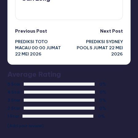
View All Posts
Post
Previous Post
Next Post
PREDIKSI TOTO
PREDIKSI SYDNEY
navigation
MACAU 00:00 JUMAT
POOLS JUMAT 22 MEI
22 MEI 2026
2026
Average Rating
5 Star
0%
4 Star
0%
3 Star
0%
2 Star
0%
1 Star
0%
(Add your review)