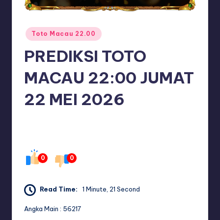
s
paling
favorit
P
di
r
Posted
Toto Macau 22.00
Indonesia.
in
e
PREDIKSI TOTO
d
MACAU 22:00 JUMAT
i
22 MEI 2026
k
s
Carl Long
Mei 22, 2026
Posted
i
by
T
0
0
o
g
Read Time:
1 Minute, 21 Second
e
l
Angka Main : 56217