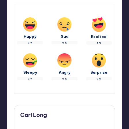
Happy
Sad
Excited
0
%
0
%
0
%
Sleepy
Angry
Surprise
0
%
0
%
0
%
Carl Long
View All Posts