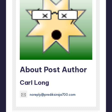
About Post Author
Carl Long
noreply@prediksiraja700.com