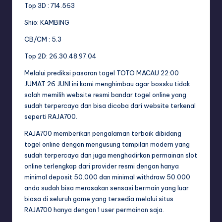
P
Top 3D : 714.563
a
Shio: KAMBING
li
CB/CM : 5.3
n
Top 2D: 26.30.48.97.04
g
Melalui prediksi pasaran togel TOTO MACAU 22:00
JUMAT 26 JUNI ini kami menghimbau agar bossku tidak
Ji
salah memilih website resmi bandar togel online yang
t
sudah terpercaya dan bisa dicoba dari website terkenal
seperti RAJA700.
u
RAJA700 memberikan pengalaman terbaik dibidang
T
togel online dengan mengusung tampilan modern yang
e
sudah terpercaya dan juga menghadirkan permainan slot
online terlengkap dari provider resmi dengan hanya
r
minimal deposit 50.000 dan minimal withdraw 50.000
p
anda sudah bisa merasakan sensasi bermain yang luar
biasa di seluruh game yang tersedia melalui situs
e
RAJA700 hanya dengan 1 user permainan saja.
r