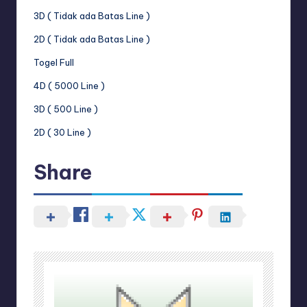
3D ( Tidak ada Batas Line )
2D ( Tidak ada Batas Line )
Togel Full
4D ( 5000 Line )
3D ( 500 Line )
2D ( 30 Line )
Share