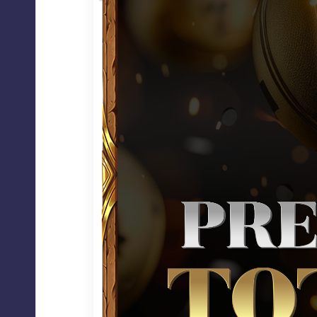
T
o
g
e
l
P
a
li
n
g