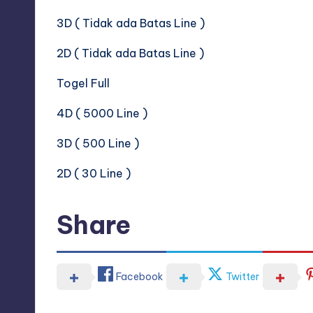
3D ( Tidak ada Batas Line )
2D ( Tidak ada Batas Line )
Togel Full
4D ( 5000 Line )
3D ( 500 Line )
2D ( 30 Line )
Share
Facebook
Twitter