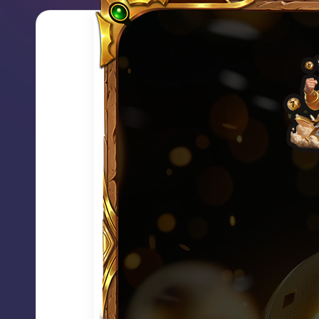
it
dari
beberapa
u
pasaran
s
paling
favorit
P
di
r
Indonesia.
e
d
i
k
s
i