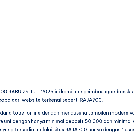
:00 RABU 29 JULI 2026 ini kami menghimbau agar bossku 
icoba dari website terkenal seperti RAJA700.
dang togel online dengan mengusung tampilan modern ya
er resmi dengan hanya minimal deposit 50.000 dan minima
e yang tersedia melalui situs RAJA700 hanya dengan 1 use