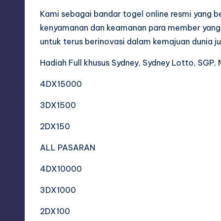
Kami sebagai bandar togel online resmi yang
kenyamanan dan keamanan para member yang s
untuk terus berinovasi dalam kemajuan dunia jud
Hadiah Full khusus Sydney, Sydney Lotto, SGP, 
4DX15000
3DX1500
2DX150
ALL PASARAN
4DX10000
3DX1000
2DX100