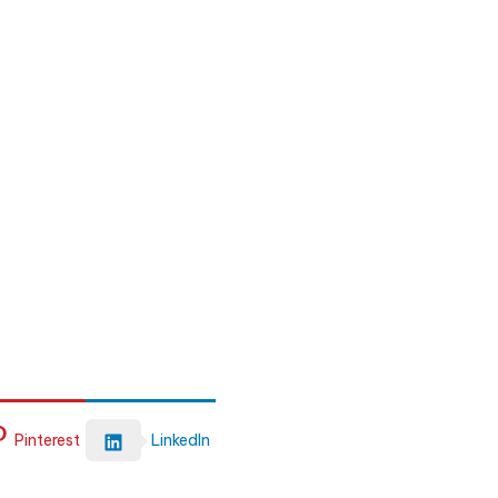
Pinterest
LinkedIn