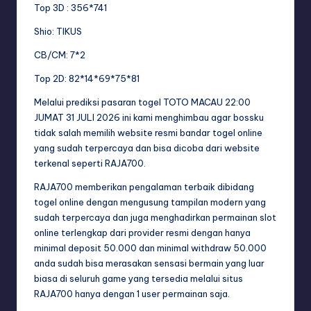
P
Top 3D : 356*741
a
Shio: TIKUS
li
CB/CM: 7*2
n
Top 2D: 82*14*69*75*81
g
Melalui prediksi pasaran togel TOTO MACAU 22:00
JUMAT 31 JULI 2026 ini kami menghimbau agar bossku
Ji
tidak salah memilih website resmi bandar togel online
t
yang sudah terpercaya dan bisa dicoba dari website
terkenal seperti RAJA700.
u
RAJA700 memberikan pengalaman terbaik dibidang
T
togel online dengan mengusung tampilan modern yang
e
sudah terpercaya dan juga menghadirkan permainan slot
online terlengkap dari provider resmi dengan hanya
r
minimal deposit 50.000 dan minimal withdraw 50.000
p
anda sudah bisa merasakan sensasi bermain yang luar
biasa di seluruh game yang tersedia melalui situs
e
RAJA700 hanya dengan 1 user permainan saja.
r