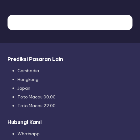
Prediksi Pasaran Lain
Cambodia
Hongkong
Japan
Toto Macau 00.00
Toto Macau 22.00
Hubungi Kami
Whatsapp