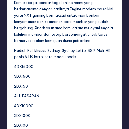
Kami sebagai bandar togel online resmi yang
c
berkerjasama dengan hadirnya Engine modern masa kini
yaitu NXT gaming bermaksud untuk memberikan
a
kenyamanan dan keamanan para member yang sudah
y
bergabung. Prioritas utama kami dalam melayani segala
keluhan member dan tetap bersemangat untuk terus
a
berinovasi dalam kemajuan dunia judi online.
H
Hadiah Full khusus Sydney, Sydney Lotto, SGP, Mali, HK
a
pools & HK lotto, toto macau pools
ri
4DX15000
I
3DX1500
n
2DX150
i
ALL PASARAN
4DX10000
3DX1000
2DX100