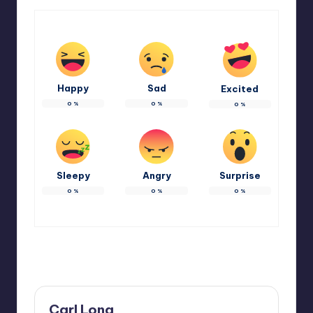
Happy
Sad
Excited
0
%
0
%
0
%
Sleepy
Angry
Surprise
0
%
0
%
0
%
Last updated on Juli 31, 2026
Carl Long