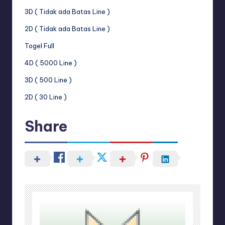
3D ( Tidak ada Batas Line )
2D ( Tidak ada Batas Line )
Togel Full
4D ( 5000 Line )
3D ( 500 Line )
2D ( 30 Line )
Share