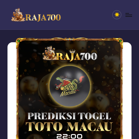
Skip
to
R
Situs
content
prediksi
A
angka
J
togel
yang
A
paling
7
jitu
0
di
hari
0
ini
-
dengan
kerjasama
S
resmi
it
dari
beberapa
u
pasaran