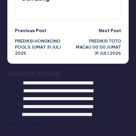
View All Posts
Post
Previous Post
Next Post
PREDIKSI HONGKONG
PREDIKSI TOTO
navigation
POOLS JUMAT 31 JULI
MACAU 00:00 JUMAT
2026
31 JULI 2026
Average Rating
5 Star
0%
4 Star
0%
3 Star
0%
2 Star
0%
1 Star
0%
(Add your review)