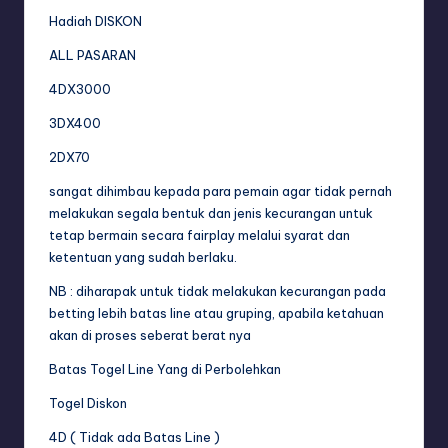
Hadiah DISKON
ALL PASARAN
4DX3000
3DX400
2DX70
sangat dihimbau kepada para pemain agar tidak pernah
melakukan segala bentuk dan jenis kecurangan untuk
tetap bermain secara fairplay melalui syarat dan
ketentuan yang sudah berlaku.
NB : diharapak untuk tidak melakukan kecurangan pada
betting lebih batas line atau gruping, apabila ketahuan
akan di proses seberat berat nya
Batas Togel Line Yang di Perbolehkan
Togel Diskon
4D ( Tidak ada Batas Line )