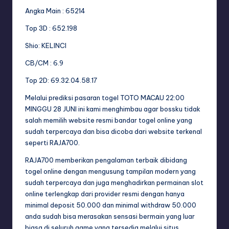
P
Angka Main : 65214
a
Top 3D : 652.198
li
Shio: KELINCI
n
CB/CM : 6.9
g
Top 2D: 69.32.04.58.17
Ji
Melalui prediksi pasaran togel TOTO MACAU 22:00
t
MINGGU 28 JUNI ini kami menghimbau agar bossku tidak
salah memilih website resmi bandar togel online yang
u
sudah terpercaya dan bisa dicoba dari website terkenal
T
seperti RAJA700.
e
RAJA700 memberikan pengalaman terbaik dibidang
togel online dengan mengusung tampilan modern yang
r
sudah terpercaya dan juga menghadirkan permainan slot
p
online terlengkap dari provider resmi dengan hanya
minimal deposit 50.000 dan minimal withdraw 50.000
e
anda sudah bisa merasakan sensasi bermain yang luar
r
biasa di seluruh game yang tersedia melalui situs