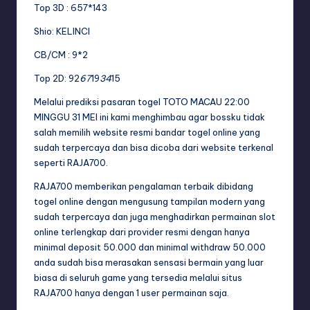
P
Top 3D : 657*143
a
Shio: KELINCI
li
CB/CM : 9*2
n
Top 2D: 92
67
19
34
15
g
Melalui prediksi pasaran togel TOTO MACAU 22:00
MINGGU 31 MEI ini kami menghimbau agar bossku tidak
Ji
salah memilih website resmi bandar togel online yang
t
sudah terpercaya dan bisa dicoba dari website terkenal
seperti RAJA700.
u
RAJA700 memberikan pengalaman terbaik dibidang
T
togel online dengan mengusung tampilan modern yang
e
sudah terpercaya dan juga menghadirkan permainan slot
online terlengkap dari provider resmi dengan hanya
r
minimal deposit 50.000 dan minimal withdraw 50.000
p
anda sudah bisa merasakan sensasi bermain yang luar
biasa di seluruh game yang tersedia melalui situs
e
RAJA700 hanya dengan 1 user permainan saja.
r