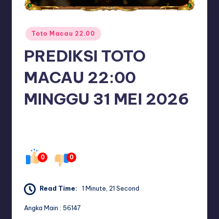
s
paling
favorit
P
di
r
Posted
Toto Macau 22.00
Indonesia.
in
e
PREDIKSI TOTO
d
MACAU 22:00
i
MINGGU 31 MEI 2026
k
s
Carl Long
Mei 31, 2026
Posted
i
by
T
0
0
o
g
Read Time:
1 Minute, 21 Second
e
l
Angka Main : 56147