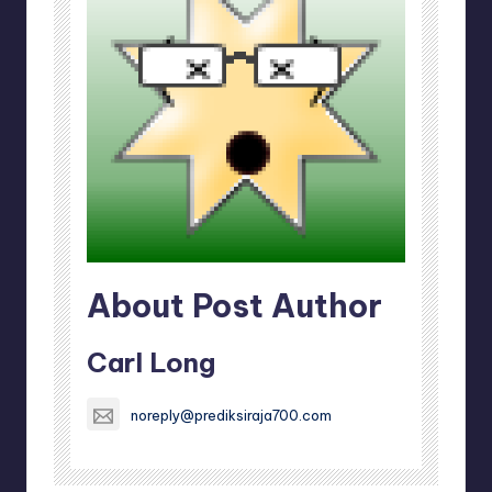
About Post Author
Carl Long
noreply@prediksiraja700.com