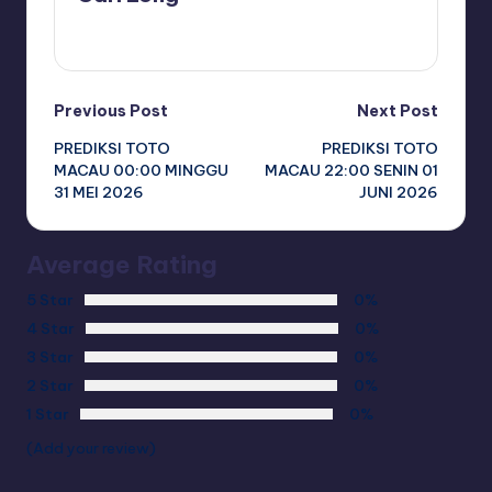
View All Posts
Post
Previous Post
Next Post
PREDIKSI TOTO
PREDIKSI TOTO
navigation
MACAU 00:00 MINGGU
MACAU 22:00 SENIN 01
31 MEI 2026
JUNI 2026
Average Rating
5 Star
0%
4 Star
0%
3 Star
0%
2 Star
0%
1 Star
0%
(Add your review)