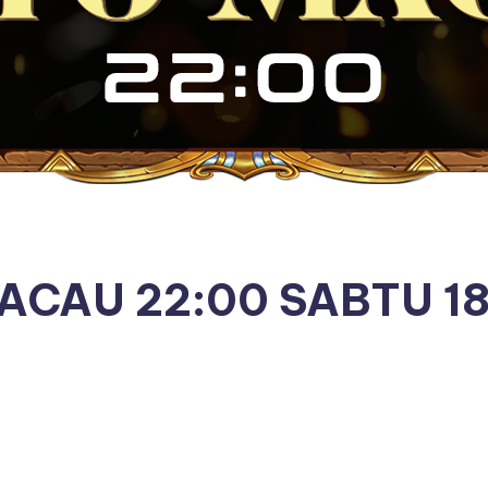
ACAU 22:00 SABTU 18