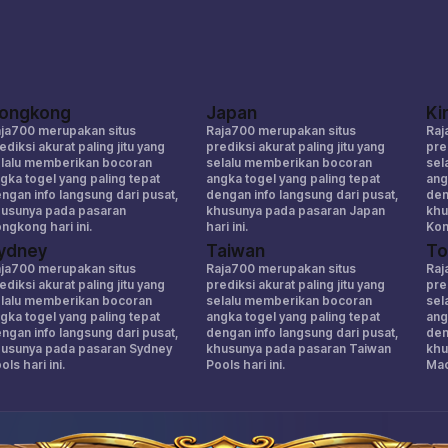
ongkong
Japan
Ki
ja700 merupakan situs
Raja700 merupakan situs
Raj
ediksi akurat paling jitu yang
prediksi akurat paling jitu yang
pre
lalu memberikan bocoran
selalu memberikan bocoran
sel
gka togel yang paling tepat
angka togel yang paling tepat
ang
ngan info langsung dari pusat,
dengan info langsung dari pusat,
den
usunya pada pasaran
khusunya pada pasaran Japan
khu
ngkong hari ini.
hari ini.
Kon
ydney
Taiwan
To
ja700 merupakan situs
Raja700 merupakan situs
Raj
ediksi akurat paling jitu yang
prediksi akurat paling jitu yang
pre
lalu memberikan bocoran
selalu memberikan bocoran
sel
gka togel yang paling tepat
angka togel yang paling tepat
ang
ngan info langsung dari pusat,
dengan info langsung dari pusat,
den
usunya pada pasaran Sydney
khusunya pada pasaran Taiwan
khu
ols hari ini.
Pools hari ini.
Mac