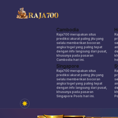
Skip
to
R
Situs
content
Cambodia
H
prediksi
A
Raja700 merupakan situs
Ra
angka
prediksi akurat paling jitu yang
pr
selalu memberikan bocoran
se
J
togel
angka togel yang paling tepat
an
dengan info langsung dari pusat,
de
yang
A
khusunya pada pasaran
kh
Cambodia hari ini.
ho
paling
Singapore
S
7
jitu
Raja700 merupakan situs
Ra
prediksi akurat paling jitu yang
pr
di
0
selalu memberikan bocoran
se
angka togel yang paling tepat
an
hari
dengan info langsung dari pusat,
de
0
ini
khusunya pada pasaran
kh
Singapore Pools hari ini.
Po
-
dengan
kerjasama
S
resmi