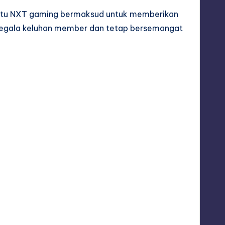
yaitu NXT gaming bermaksud untuk memberikan
segala keluhan member dan tetap bersemangat