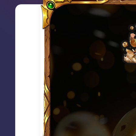
it
dari
beberapa
u
pasaran
s
paling
favorit
P
di
r
Indonesia.
e
d
i
k
s
i