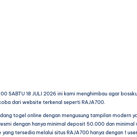
:00 SABTU 18 JULI 2026 ini kami menghimbau agar bossku 
icoba dari website terkenal seperti RAJA700.
dang togel online dengan mengusung tampilan modern ya
er resmi dengan hanya minimal deposit 50.000 dan minima
e yang tersedia melalui situs RAJA700 hanya dengan 1 use