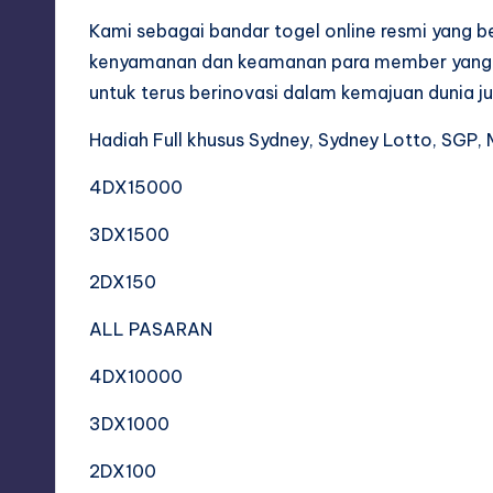
Kami sebagai bandar togel online resmi yang
kenyamanan dan keamanan para member yang s
untuk terus berinovasi dalam kemajuan dunia jud
Hadiah Full khusus Sydney, Sydney Lotto, SGP, 
4DX15000
3DX1500
2DX150
ALL PASARAN
4DX10000
3DX1000
2DX100