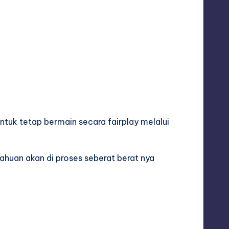
tuk tetap bermain secara fairplay melalui
tahuan akan di proses seberat berat nya