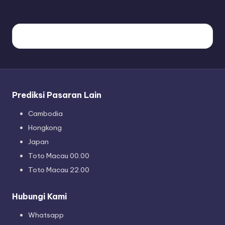
Prediksi Pasaran Lain
Cambodia
Hongkong
Japan
Toto Macau 00.00
Toto Macau 22.00
Hubungi Kami
Whatsapp