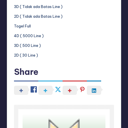
3D ( Tidak ada Batas Line )
2D ( Tidak ada Batas Line )
Togel Full
4D ( 5000 Line )
3D ( 500 Line )
2D ( 30 Line )
Share