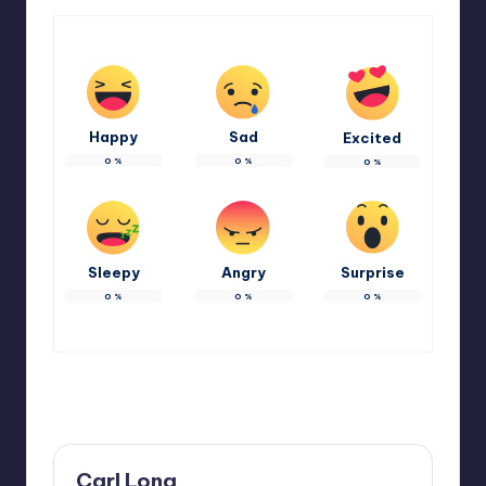
Happy
Sad
Excited
0
%
0
%
0
%
Sleepy
Angry
Surprise
0
%
0
%
0
%
Last updated on Juni 24, 2026
Carl Long