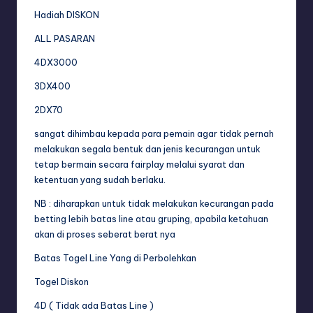
Hadiah DISKON
ALL PASARAN
4DX3000
3DX400
2DX70
sangat dihimbau kepada para pemain agar tidak pernah
melakukan segala bentuk dan jenis kecurangan untuk
tetap bermain secara fairplay melalui syarat dan
ketentuan yang sudah berlaku.
NB : diharapkan untuk tidak melakukan kecurangan pada
betting lebih batas line atau gruping, apabila ketahuan
akan di proses seberat berat nya
Batas Togel Line Yang di Perbolehkan
Togel Diskon
4D ( Tidak ada Batas Line )