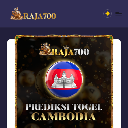
Skip
to
R
Situs
content
prediksi
A
angka
J
togel
yang
A
paling
7
jitu
0
di
hari
0
ini
-
dengan
kerjasama
S
resmi
it
dari
beberapa
u
pasaran