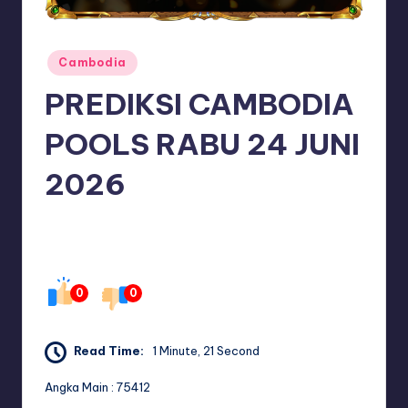
s
paling
favorit
P
di
r
Posted
Cambodia
Indonesia.
in
e
PREDIKSI CAMBODIA
d
POOLS RABU 24 JUNI
i
2026
k
s
Carl Long
Juni 24, 2026
Posted
i
by
T
0
0
o
g
Read Time:
1 Minute, 21 Second
e
l
Angka Main : 75412