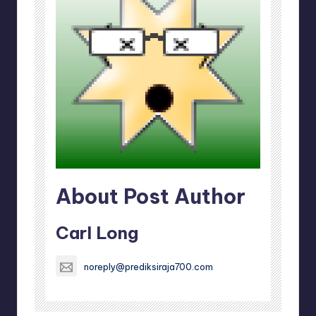
About Post Author
Carl Long
noreply@prediksiraja700.com